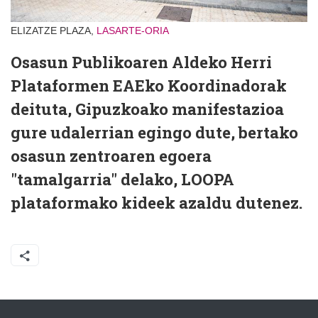
ELIZATZE PLAZA,
LASARTE-ORIA
Osasun Publikoaren Aldeko Herri
Plataformen EAEko Koordinadorak
deituta, Gipuzkoako manifestazioa
gure udalerrian egingo dute, bertako
osasun zentroaren egoera
"tamalgarria" delako, LOOPA
plataformako kideek azaldu dutenez.