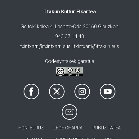
Ttakun Kultur Elkartea
Geltoki kalea 4, Lasarte-Oria 20160 Gipuzkoa
943 37 14 48
txintxarri@txintxarri.eus | txintxarri@ttakun.eus
Codesyntaxek garatua
HONI BURUZ
LEGE OHARRA
PUBLIZITATEA