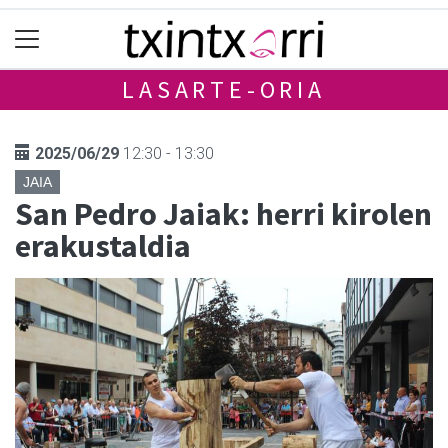
LASARTE-ORIA
2025/06/29
12:30 - 13:30
JAIA
San Pedro Jaiak: herri kirolen
erakustaldia