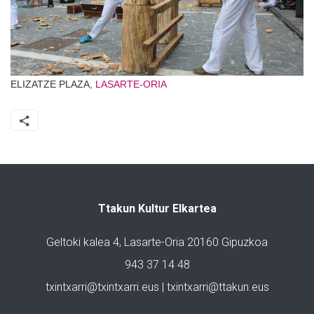
ELIZATZE PLAZA,
LASARTE-ORIA
Ttakun Kultur Elkartea
Geltoki kalea 4, Lasarte-Oria 20160 Gipuzkoa
943 37 14 48
txintxarri@txintxarri.eus | txintxarri@ttakun.eus