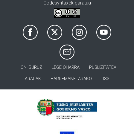
Codesyntaxek garatua
HONI BURUZ
LEGE OHARRA
PUBLIZITATEA
ARAUAK
HARREMANETARAKO
RSS