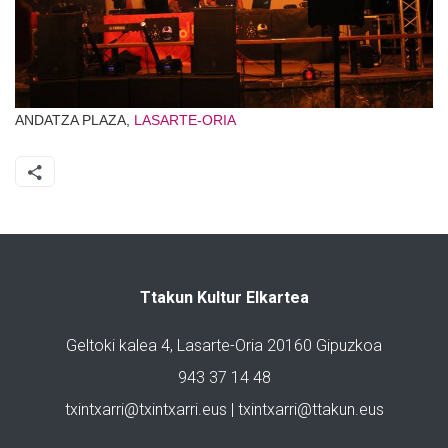
ANDATZA PLAZA,
LASARTE-ORIA
Ttakun Kultur Elkartea
Geltoki kalea 4, Lasarte-Oria 20160 Gipuzkoa
943 37 14 48
txintxarri@txintxarri.eus | txintxarri@ttakun.eus