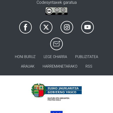
Codesyntaxek garatua
HONI BURUZ
LEGE OHARRA
PUBLIZITATEA
ARAUAK
HARREMANETARAKO
RSS