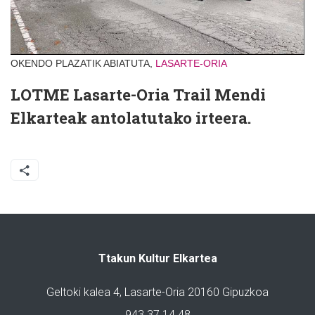
OKENDO PLAZATIK ABIATUTA,
LASARTE-ORIA
LOTME Lasarte-Oria Trail Mendi
Elkarteak antolatutako irteera.
Ttakun Kultur Elkartea
Geltoki kalea 4, Lasarte-Oria 20160 Gipuzkoa
943 37 14 48