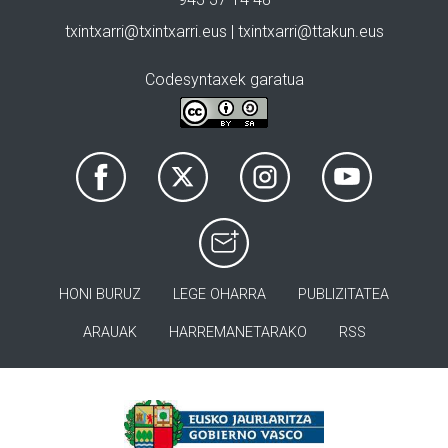
txintxarri@txintxarri.eus | txintxarri@ttakun.eus
Codesyntaxek garatua
HONI BURUZ
LEGE OHARRA
PUBLIZITATEA
ARAUAK
HARREMANETARAKO
RSS