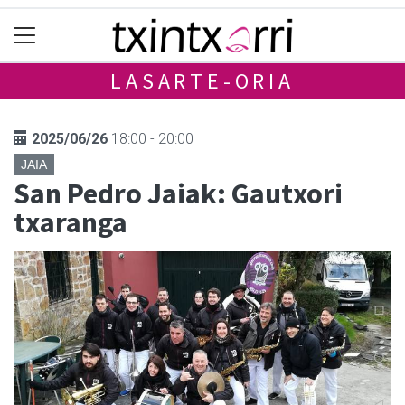
LASARTE-ORIA
2025/06/26
18:00 - 20:00
JAIA
San Pedro Jaiak: Gautxori
txaranga