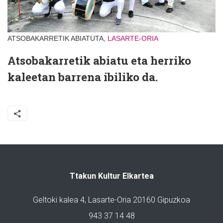
ATSOBAKARRETIK ABIATUTA,
LASARTE-ORIA
Atsobakarretik abiatu eta herriko
kaleetan barrena ibiliko da.
Ttakun Kultur Elkartea
Geltoki kalea 4, Lasarte-Oria 20160 Gipuzkoa
943 37 14 48