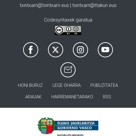
txintxarri@txintxarri.eus | txintxarri@ttakun.eus
Codesyntaxek garatua
HONI BURUZ
LEGE OHARRA
PUBLIZITATEA
ARAUAK
HARREMANETARAKO
RSS