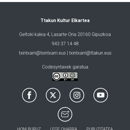
Ttakun Kultur Elkartea
Geltoki kalea 4, Lasarte-Oria 20160 Gipuzkoa
943 37 14 48
txintxarri@txintxarri.eus | txintxarri@ttakun.eus
Codesyntaxek garatua
HONI BURUZ
LEGE OHARRA
PUBLIZITATEA