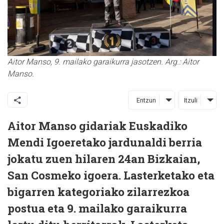
Aitor Manso, 9. mailako garaikurra jasotzen. Arg.: Aitor
Manso.
Entzun
Itzuli
Aitor Manso gidariak Euskadiko
Mendi Igoeretako jardunaldi berria
jokatu zuen hilaren 24an Bizkaian,
San Cosmeko igoera. Lasterketako eta
bigarren kategoriako zilarrezkoa
postua eta 9. mailako garaikurra