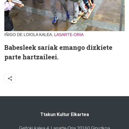
IÑIGO DE LOIOLA KALEA,
LASARTE-ORIA
Babesleek sariak emango dizkiete
parte hartzaileei.
Ttakun Kultur Elkartea
Geltoki kalea 4, Lasarte-Oria 20160 Gipuzkoa