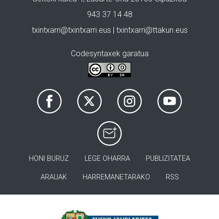
943 37 14 48
txintxarri@txintxarri.eus | txintxarri@ttakun.eus
Codesyntaxek garatua
HONI BURUZ
LEGE OHARRA
PUBLIZITATEA
ARAUAK
HARREMANETARAKO
RSS