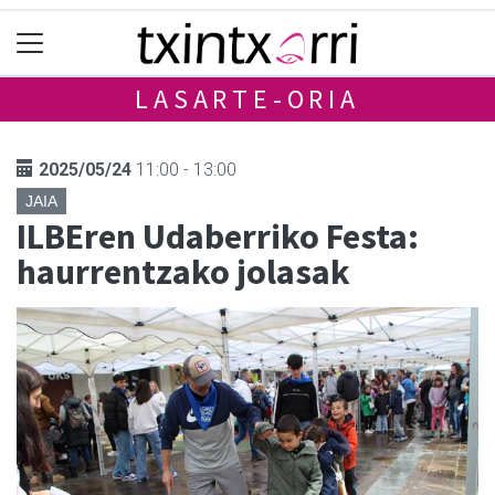
LASARTE-ORIA
2025/05/24
11:00 - 13:00
JAIA
ILBEren Udaberriko Festa:
haurrentzako jolasak