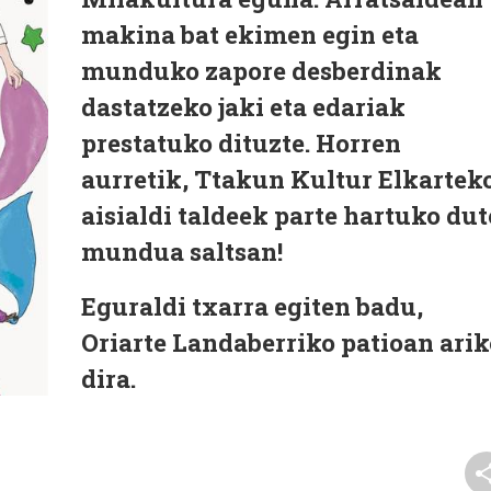
makina bat ekimen egin eta
munduko zapore desberdinak
dastatzeko jaki eta edariak
prestatuko dituzte. Horren
aurretik, Ttakun Kultur Elkartek
aisialdi taldeek parte hartuko dut
mundua saltsan!
Eguraldi txarra egiten badu,
Oriarte Landaberriko patioan arik
dira.