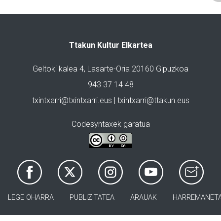
Ttakun Kultur Elkartea
Geltoki kalea 4, Lasarte-Oria 20160 Gipuzkoa
943 37 14 48
txintxarri@txintxarri.eus | txintxarri@ttakun.eus
Codesyntaxek garatua
LEGE OHARRA
PUBLIZITATEA
ARAUAK
HARREMANET