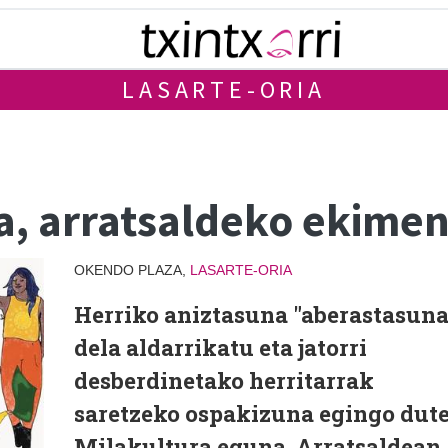
LASARTE-ORIA
a, arratsaldeko ekime
OKENDO PLAZA,
LASARTE-ORIA
Herriko aniztasuna "aberastasuna
dela aldarrikatu eta jatorri
desberdinetako herritarrak
saretzeko ospakizuna egingo dute
Milakultura eguna. Arratsaldean