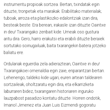
instrumentu propioak sortzea. Bertan, txindatak egin
dituzte, tronpetak eta marakak. Erabilitako materialak;
tuboak, arroza eta plastikozko edalontziak izan dira,
besteak beste. Era berean, irakasle izan dituzte Oaintxe
in deu! Txarangako zenbait kide. Umeak oso gustura
aritu dira. Gero, harro erakutsi eta erabili dituzte beraiek
sortutako soinugailuak, baita txarangekin batera jotzeko
baliatu ere.
Ordulariak eguerdia zela adieraztean, Oaintxe in deu!
Txarangakoei omenaldia egin zaie, enparantzan bertan.
Lehenengo, taldeko kide ugari, euren artean taldearen
sortzaileak, oholtzaratu egin dira, eta elkarrizketa
laburraren bidez, txarangaren historiaren inguruko
lauzpabost pasadizo kontatu dituzte. Horren ondotik,
Imanol Jimenez eta Juan Luis Eizmendi gogoratu