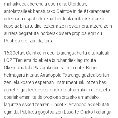
mahaikideak berehala eseri dira. Otorduan,
antolatzaileek banatutako Oaintxe in deu! txarangaren
urtemuga ospatzeko zapi berdeak mota askotariko
kapelak bihurtu dira; ezkerra zein eskuinera, atzera zein
aurrera begiratuta, norberak bisera propioa egin du.
Postrea ere izan da; tarta.
16:30etan, Oaintxe in deu! txarangak hartu ditu kaleak
LOZETen erraldoiek eta buruhandiek lagunduta.
Okendotik Isla Plazarako bidea egin dute. Behin
helmugara iritsita, Arranopola Txaranga gaztea bertan
zen lekukoaren esperoan. Instrumentuak jotzen hasi
aurretik, gazteek esker oneko testua irakurri diete, eta
opariak eman, talde propioa sortzeko emandako
laguntza eskertzearren. Ondotik, Arranopolak debutatu
egin du. Publikoa gogotsu zen Lasarte-Oriako txaranga