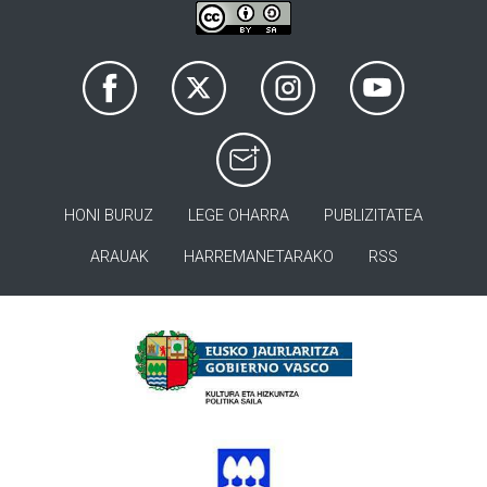
HONI BURUZ
LEGE OHARRA
PUBLIZITATEA
ARAUAK
HARREMANETARAKO
RSS