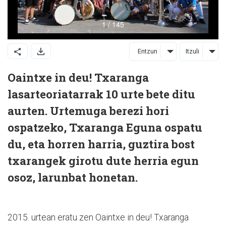
Entzun
Itzuli
Oaintxe in deu! Txaranga
lasarteoriatarrak 10 urte bete ditu
aurten. Urtemuga berezi hori
ospatzeko, Txaranga Eguna ospatu
du, eta horren harria, guztira bost
txarangek girotu dute herria egun
osoz, larunbat honetan.
2015. urtean eratu zen Oaintxe in deu! Txaranga