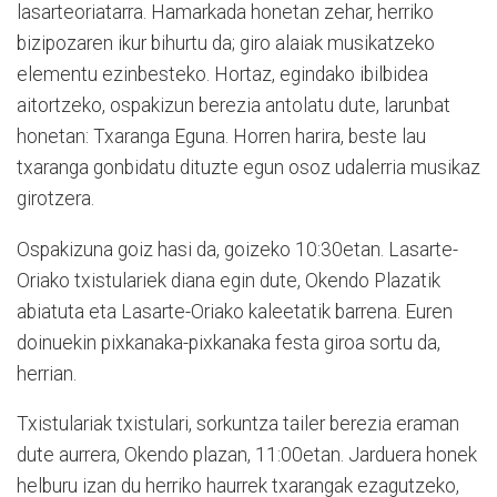
lasarteoriatarra. Hamarkada honetan zehar, herriko
bizipozaren ikur bihurtu da; giro alaiak musikatzeko
elementu ezinbesteko. Hortaz, egindako ibilbidea
aitortzeko, ospakizun berezia antolatu dute, larunbat
honetan: Txaranga Eguna. Horren harira, beste lau
txaranga gonbidatu dituzte egun osoz udalerria musikaz
girotzera.
Ospakizuna goiz hasi da, goizeko 10:30etan. Lasarte-
Oriako txistulariek diana egin dute, Okendo Plazatik
abiatuta eta Lasarte-Oriako kaleetatik barrena. Euren
doinuekin pixkanaka-pixkanaka festa giroa sortu da,
herrian.
Txistulariak txistulari, sorkuntza tailer berezia eraman
dute aurrera, Okendo plazan, 11:00etan. Jarduera honek
helburu izan du herriko haurrek txarangak ezagutzeko,