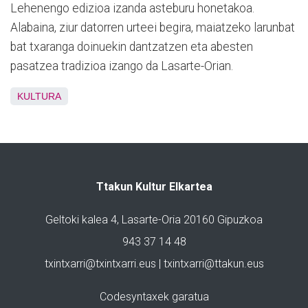
Lehenengo edizioa izanda asteburu honetakoa.
Alabaina, ziur datorren urteei begira, maiatzeko larunbat
bat txaranga doinuekin dantzatzen eta abesten
pasatzea tradizioa izango da Lasarte-Orian.
KULTURA
Ttakun Kultur Elkartea
Geltoki kalea 4, Lasarte-Oria 20160 Gipuzkoa
943 37 14 48
txintxarri@txintxarri.eus | txintxarri@ttakun.eus
Codesyntaxek garatua