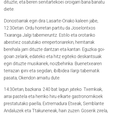
dituzte, eta beren senitartekoei oroigarri bana banatu
diete.
Donostiarrak egin dira Lasarte-Oriako kaleen jabe,
12:30etan. Ordu horretan partitu da Joselontxos
Txaranga Jalgi taberneruntz. Estilo eta orotariko
abestiez osatutako errepertoriarekin, herritarrak
berehala jarri dituzte dantzan eta kantan. Eguzkia goi-
goian zelarik, edateko eta hitz egiteko deskantsuak
egin dituzte musikariek, noizbehinka. Buenetxearen
terrazan ipini eta segidan, ibilbidea Ilargi tabernatik
pasata, Okendon amaitu dute.
14:30etan, bazkaria. 240 bat lagun jateko. Txerrikiak,
arrai pastela eta herriko hiru elkarte gastronomikoek
prestatutako paella; Extremadura Etxeak, Semblante
Andaluzek eta Ttakuneneak, hain zuzen. Goserik zirela,