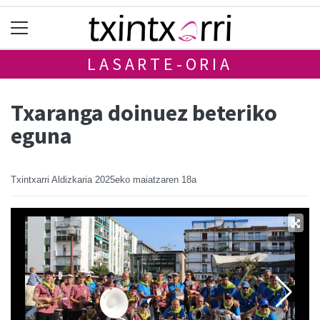
LASARTE-ORIA
Txaranga doinuez beteriko
eguna
Txintxarri Aldizkaria
2025eko maiatzaren 18a