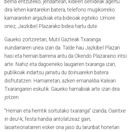
berria entzuteko; jendartean, kideen senideak agertu
dira lehen kantarekin batera, telefono mugikorreko
kamararekin argazkiak eta bideoak egiteko. Umore
onez, Jaizkibel Plazarako bidea hartu dute.
Gaueko zortziretan, Mutil Gazteak Txaranga
iruindarraren unea izan da. Talde hau Jazkibel Plazan
hasi eta herrian barrena aritu da Okendo Plazaraino iritsi
arte. Nahiz eta dagoeneko laugarren txaranga izan,
publikoak indartsu jarraitu du doinuarekin batera
disfrutatzen. Hamarretan, azken emanaldia Kalean
Txarangaren eskutik. Gaueko hamabiak arte izan dira
jotzen.
"Herrian eta herritik sortutako txaranga" izanda, Oaintxe
in deu!-k, festa handia antolatzeaz gain,
lasarteoriatarren esker ona jaso du larunbat honetan.