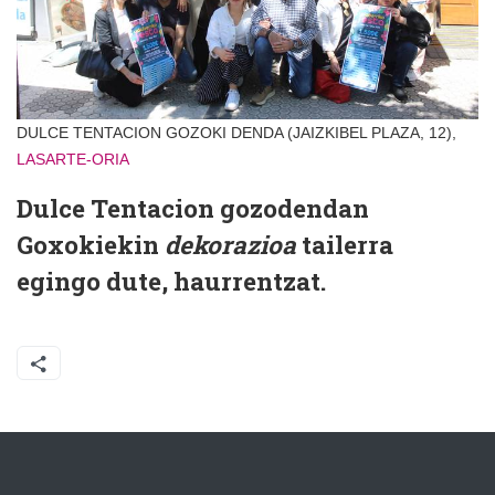
DULCE TENTACION GOZOKI DENDA (JAIZKIBEL PLAZA, 12),
LASARTE-ORIA
Dulce Tentacion gozodendan
Goxokiekin
dekorazioa
tailerra
egingo dute, haurrentzat.