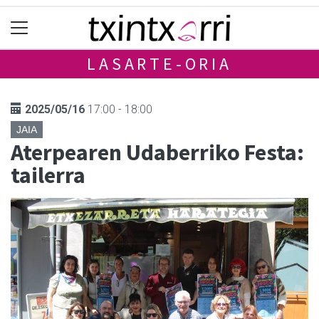
LASARTE-ORIA
2025/05/16
17:00 - 18:00
JAIA
Aterpearen Udaberriko Festa:
tailerra