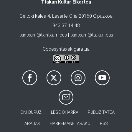
Ttakun Kultur Elkartea
Geltoki kalea 4, Lasarte-Oria 20160 Gipuzkoa
943 37 14 48
txintxarri@txintxarri.eus | txintxarri@ttakun.eus
Codesyntaxek garatua
HONI BURUZ
LEGE OHARRA
PUBLIZITATEA
ARAUAK
HARREMANETARAKO
RSS