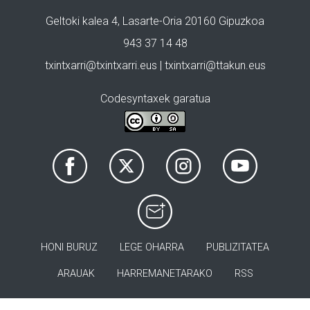
Geltoki kalea 4, Lasarte-Oria 20160 Gipuzkoa
943 37 14 48
txintxarri@txintxarri.eus | txintxarri@ttakun.eus
Codesyntaxek garatua
HONI BURUZ
LEGE OHARRA
PUBLIZITATEA
ARAUAK
HARREMANETARAKO
RSS