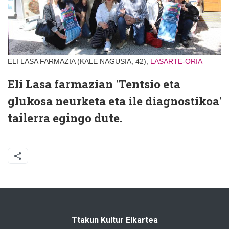
ELI LASA FARMAZIA (KALE NAGUSIA, 42),
LASARTE-ORIA
Eli Lasa farmazian 'Tentsio eta
glukosa neurketa eta ile diagnostikoa'
tailerra egingo dute.
Ttakun Kultur Elkartea