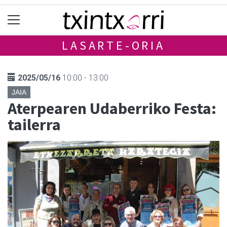
LASARTE-ORIA
2025/05/16
10:00 - 13:00
JAIA
Aterpearen Udaberriko Festa:
tailerra