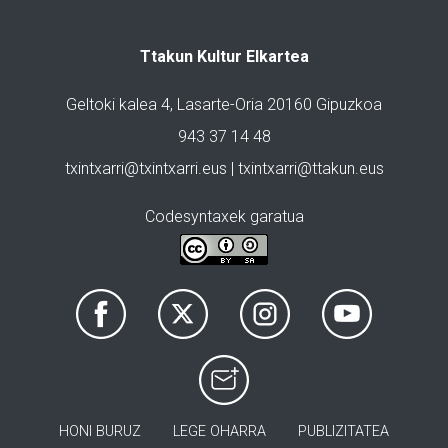
Ttakun Kultur Elkartea
Geltoki kalea 4, Lasarte-Oria 20160 Gipuzkoa
943 37 14 48
txintxarri@txintxarri.eus | txintxarri@ttakun.eus
Codesyntaxek garatua
HONI BURUZ
LEGE OHARRA
PUBLIZITATEA