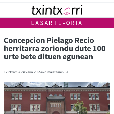
LASARTE-ORIA
Concepcion Pielago Recio
herritarra zoriondu dute 100
urte bete dituen egunean
Txintxarri Aldizkaria
2025eko maiatzaren 5a