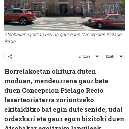
Atsobakar egoitzan bizi da gaur egun Concepcion Pielago
Recio.
Entzun
Itzuli
Horrelakoetan ohitura duten
moduan, mendeurrena gaur bete
duen Concepcion Pielago Recio
lasarteoriatarra zoriontzeko
ekitalditxo bat egin dute senide, udal
ordezkari eta gaur egun bizitoki duen
Atsobakar egoitzako langileek.