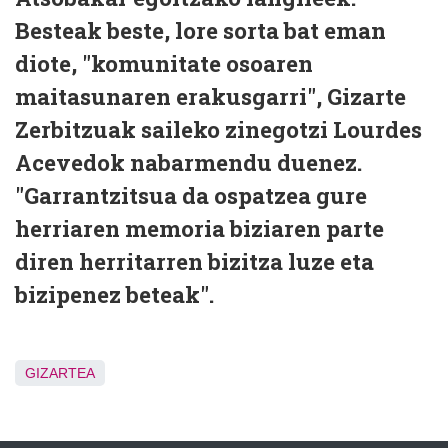
Besteak beste, lore sorta bat eman
diote, "komunitate osoaren
maitasunaren erakusgarri", Gizarte
Zerbitzuak saileko zinegotzi Lourdes
Acevedok nabarmendu duenez.
"Garrantzitsua da ospatzea gure
herriaren memoria biziaren parte
diren herritarren bizitza luze eta
bizipenez beteak".
GIZARTEA