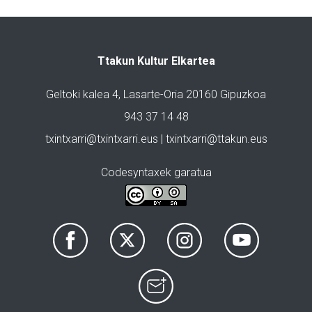
Ttakun Kultur Elkartea
Geltoki kalea 4, Lasarte-Oria 20160 Gipuzkoa
943 37 14 48
txintxarri@txintxarri.eus | txintxarri@ttakun.eus
Codesyntaxek garatua