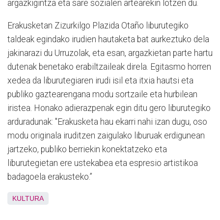
argazkigintza eta sare sozialen artearekin lotzen du.
Erakusketan Zizurkilgo Plazida Otaño liburutegiko
taldeak egindako irudien hautaketa bat aurkeztuko dela
jakinarazi du Urruzolak, eta esan, argazkietan parte hartu
dutenak benetako erabiltzaileak direla. Egitasmo horren
xedea da liburutegiaren irudi isil eta itxia hautsi eta
publiko gaztearengana modu sortzaile eta hurbilean
iristea. Honako adierazpenak egin ditu gero liburutegiko
arduradunak: "Erakusketa hau ekarri nahi izan dugu, oso
modu originala iruditzen zaigulako liburuak erdigunean
jartzeko, publiko berriekin konektatzeko eta
liburutegietan ere ustekabea eta espresio artistikoa
badagoela erakusteko.”
KULTURA