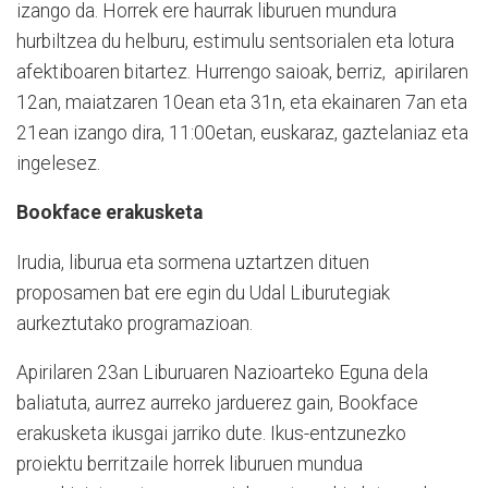
izango da. Horrek ere haurrak liburuen mundura
hurbiltzea du helburu, estimulu sentsorialen eta lotura
afektiboaren bitartez. Hurrengo saioak, berriz, apirilaren
12an, maiatzaren 10ean eta 31n, eta ekainaren 7an eta
21ean izango dira, 11:00etan, euskaraz, gaztelaniaz eta
ingelesez.
Bookface erakusketa
Irudia, liburua eta sormena uztartzen dituen
proposamen bat ere egin du Udal Liburutegiak
aurkeztutako programazioan.
Apirilaren 23an Liburuaren Nazioarteko Eguna dela
baliatuta, aurrez aurreko jarduerez gain, Bookface
erakusketa ikusgai jarriko dute. Ikus-entzunezko
proiektu berritzaile horrek liburuen mundua