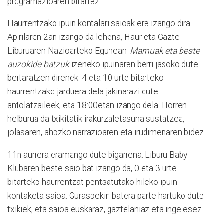
programazioaren bitartez.
Haurrentzako ipuin kontalari saioak ere izango dira.
Apirilaren 2an izango da lehena, Haur eta Gazte
Liburuaren Nazioarteko Egunean.
Mamuak eta beste
auzokide batzuk
izeneko ipuinaren berri jasoko dute
bertaratzen direnek. 4 eta 10 urte bitarteko
haurrentzako jarduera dela jakinarazi dute
antolatzaileek, eta 18:00etan izango dela. Horren
helburua da txikitatik irakurzaletasuna sustatzea,
jolasaren, ahozko narrazioaren eta irudimenaren bidez.
11n aurrera eramango dute bigarrena. Liburu Baby
Klubaren beste saio bat izango da, 0 eta 3 urte
bitarteko haurrentzat pentsatutako hileko ipuin-
kontaketa saioa. Gurasoekin batera parte hartuko dute
txikiek, eta saioa euskaraz, gaztelaniaz eta ingelesez