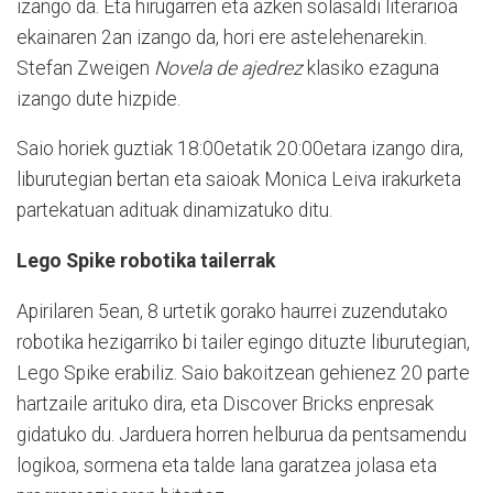
izango da. Eta hirugarren eta azken solasaldi literarioa
ekainaren 2an izango da, hori ere astelehenarekin.
Stefan Zweigen
Novela de ajedrez
klasiko ezaguna
izango dute hizpide.
Saio horiek guztiak 18:00etatik 20:00etara izango dira,
liburutegian bertan eta saioak Monica Leiva irakurketa
partekatuan adituak dinamizatuko ditu.
Lego Spike robotika tailerrak
Apirilaren 5ean, 8 urtetik gorako haurrei zuzendutako
robotika hezigarriko bi tailer egingo dituzte liburutegian,
Lego Spike erabiliz. Saio bakoitzean gehienez 20 parte
hartzaile arituko dira, eta Discover Bricks enpresak
gidatuko du. Jarduera horren helburua da pentsamendu
logikoa, sormena eta talde lana garatzea jolasa eta