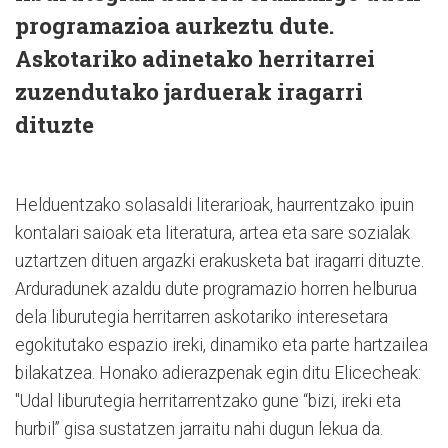
programazioa aurkeztu dute.
Askotariko adinetako herritarrei
zuzendutako jarduerak iragarri
dituzte
Helduentzako solasaldi literarioak, haurrentzako ipuin
kontalari saioak eta literatura, artea eta sare sozialak
uztartzen dituen argazki erakusketa bat iragarri dituzte.
Arduradunek azaldu dute programazio horren helburua
dela liburutegia herritarren askotariko interesetara
egokitutako espazio ireki, dinamiko eta parte hartzailea
bilakatzea. Honako adierazpenak egin ditu Elicecheak:
"Udal liburutegia herritarrentzako gune “bizi, ireki eta
hurbil” gisa sustatzen jarraitu nahi dugun lekua da.