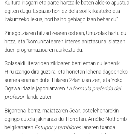
Kultura irisgarri eta parte hartzaile baten aldeko apustua
egiten dugu. Espazio hori ez dela soilik ikasteko eta
irakurtzeko lekua, hori baino gehiago izan behar du".
Zinegotziaren hitzartzearen ostean, Urruzolak hartu du
hitza, eta "komunitatearen interes aniztasuna islatzen
duen programazioaren aurkeztu du.
Solasaldi literarioen zikloaren berri eman du lehenik.
Hiru izango dira guztira, eta horietan lehena dagoeneko
aurrera eraman dute. Hilaren 24an izan zen, eta Yoko
Ogawa idazle japoniarraren
La formula preferida del
profesor
landu zuten.
Bigarrena, berriz, maiatzaren 5ean, astelehenarekin,
egingo dutela jakinarazi du. Horretan, Amélie Nothomb
belgikarraren
Estupor y temblores
lanaren txanda