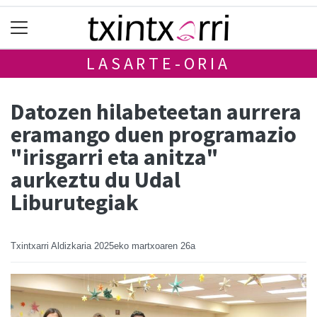
LASARTE-ORIA
Datozen hilabeteetan aurrera
eramango duen programazio
"irisgarri eta anitza"
aurkeztu du Udal
Liburutegiak
Txintxarri Aldizkaria
2025eko martxoaren 26a