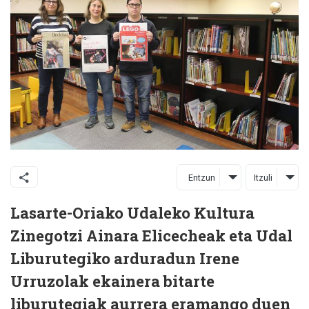
Entzun
Itzuli
Lasarte-Oriako Udaleko Kultura
Zinegotzi Ainara
Elicecheak
eta Udal
Liburutegiko arduradun Irene
Urruzolak
ekainera bitarte
liburutegiak aurrera eramango duen