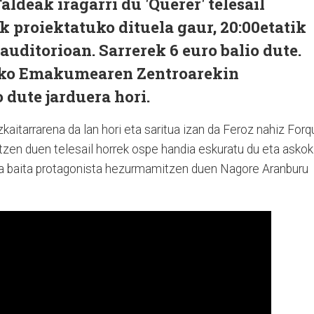
ldeak iragarri du 'Querer' telesail
ak proiektatuko dituela gaur, 20:00etatik
auditorioan. Sarrerek 6 euro balio dute.
ako Emakumearen Zentroarekin
dute jarduera hori.
kaitarrarena da lan hori eta saritua izan da Feroz nahiz For
ratzen duen telesail horrek ospe handia eskuratu du eta askok
ta baita protagonista hezurmamitzen duen Nagore Aranburu