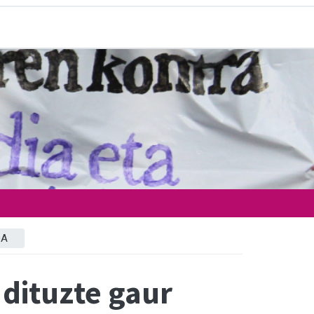
DA
 dituzte gaur