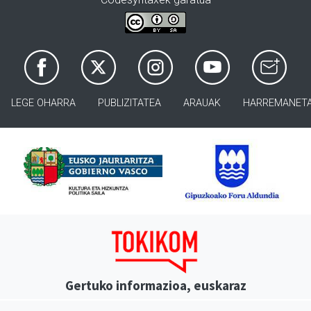
LEGE OHARRA
PUBLIZITATEA
ARAUAK
HARREMANET
Gertuko informazioa, euskaraz