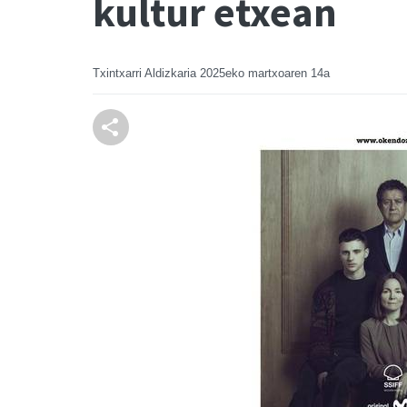
kultur etxean
Txintxarri Aldizkaria
2025eko martxoaren 14a