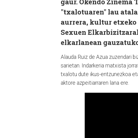
gaur. Okendo Zinema Ta
"txalotuaren" lau atal
aurrera, kultur etxeko 
Sexuen Elkarbizitzar
elkarlanean gauzatuko 
Alauda Ruiz de Azua zuzendari biz
sarietan. Indarkeria matxista jor
txalotu dute ikus-entzunezkoa e
aktore azpeitiarraren lana ere.