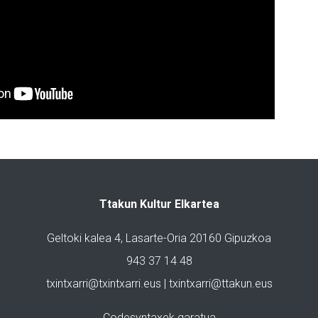
Ttakun Kultur Elkartea
Geltoki kalea 4, Lasarte-Oria 20160 Gipuzkoa
943 37 14 48
txintxarri@txintxarri.eus | txintxarri@ttakun.eus
Codesyntaxek garatua