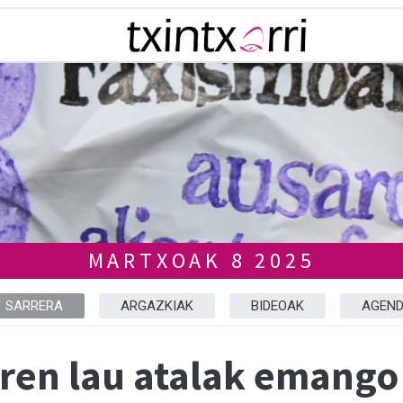
MARTXOAK 8 2025
SARRERA
ARGAZKIAK
BIDEOAK
AGEN
aren lau atalak emango