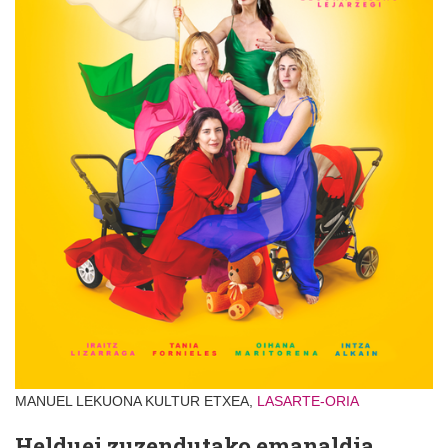
MANUEL LEKUONA KULTUR ETXEA,
LASARTE-ORIA
Helduei zuzendutako emanaldia.