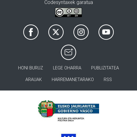
Codesyntaxek garatua
HONI BURUZ
LEGE OHARRA
PUBLIZITATEA
ARAUAK
HARREMANETARAKO
RSS