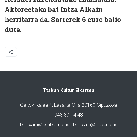
Aktoreetako bat Intza Alkain
herritarra da. Sarrerek 6 euro balio
dute.
Ttakun Kultur Elkartea
Geltoki kalea 4, Lasarte-Oria 20160 Gipuzkoa
943 37 14 48
txintxarri@txintxarri.eus | txintxarri@ttakun.eus