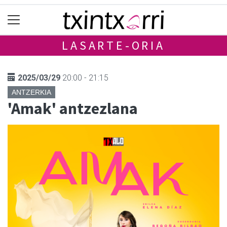
LASARTE-ORIA
2025/03/29
20:00 - 21:15
ANTZERKIA
'Amak' antzezlana