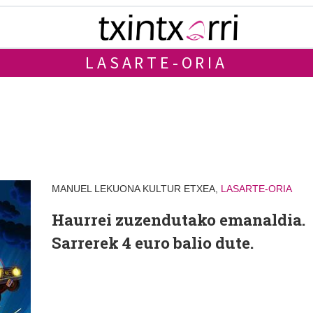
LASARTE-ORIA
MANUEL LEKUONA KULTUR ETXEA,
LASARTE-ORIA
Haurrei zuzendutako emanaldia.
Sarrerek 4 euro balio dute.