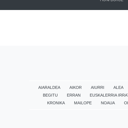
AIARALDEA
AIKOR
AIURRI
ALEA
BEGITU
ERRAN
EUSKALERRIA IRRA
KRONIKA
MAILOPE
NOAUA
O