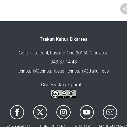
Ttakun Kultur Elkartea
Geltoki kalea 4, Lasarte-Oria 20160 Gipuzkoa
943 37 14 48
txintxarri@txintxarri.eus | txintxarri@ttakun.eus
Codesyntaxek garatua
LEGE OHARRA
PUBLIZITATEA
ARAUAK
HARREMANET