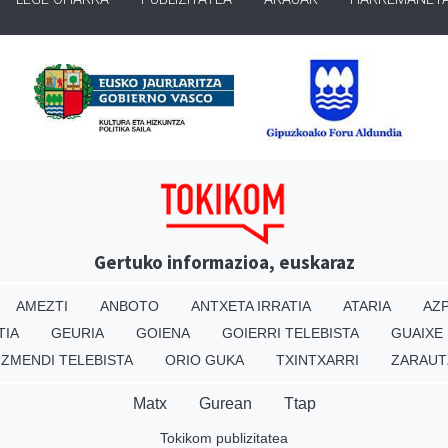
Gertuko informazioa, euskaraz
AMEZTI
ANBOTO
ANTXETA IRRATIA
ATARIA
AZP
TIA
GEURIA
GOIENA
GOIERRI TELEBISTA
GUAIXE
IZMENDI TELEBISTA
ORIO GUKA
TXINTXARRI
ZARAUT
Matx
Gurean
Ttap
Tokikom publizitatea