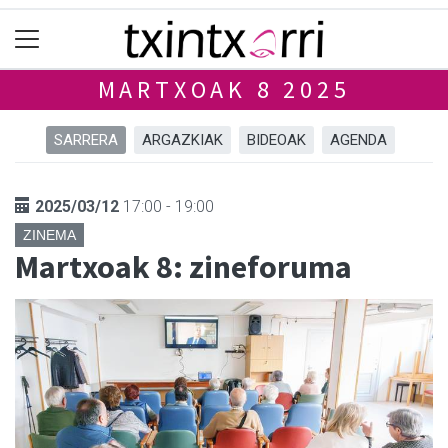
MARTXOAK 8 2025
SARRERA
ARGAZKIAK
BIDEOAK
AGENDA
2025/03/12
17:00 - 19:00
ZINEMA
Martxoak 8: zineforuma