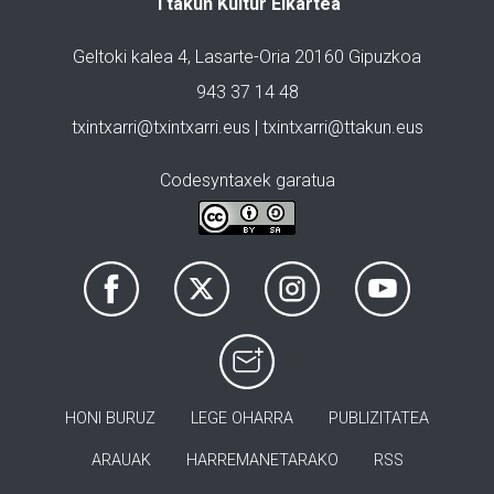
Ttakun Kultur Elkartea
Geltoki kalea 4, Lasarte-Oria 20160 Gipuzkoa
943 37 14 48
txintxarri@txintxarri.eus | txintxarri@ttakun.eus
Codesyntaxek garatua
HONI BURUZ
LEGE OHARRA
PUBLIZITATEA
ARAUAK
HARREMANETARAKO
RSS