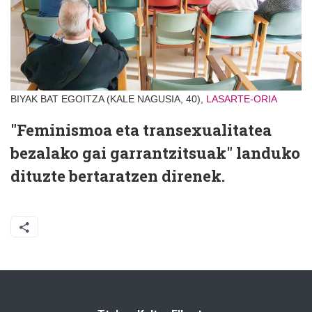
BIYAK BAT EGOITZA (KALE NAGUSIA, 40),
LASARTE-ORIA
"Feminismoa eta transexualitatea
bezalako gai garrantzitsuak" landuko
dituzte bertaratzen direnek.