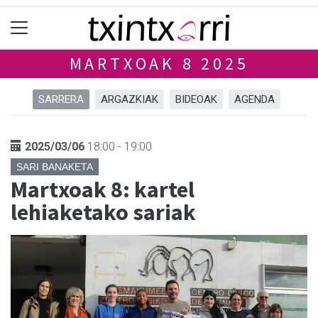
MARTXOAK 8 2025
SARRERA
ARGAZKIAK
BIDEOAK
AGENDA
2025/03/06
18:00 - 19:00
SARI BANAKETA
Martxoak 8: kartel
lehiaketako sariak