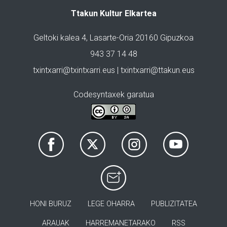
Ttakun Kultur Elkartea
Geltoki kalea 4, Lasarte-Oria 20160 Gipuzkoa
943 37 14 48
txintxarri@txintxarri.eus | txintxarri@ttakun.eus
Codesyntaxek garatua
HONI BURUZ
LEGE OHARRA
PUBLIZITATEA
ARAUAK
HARREMANETARAKO
RSS