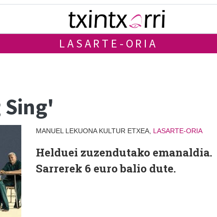
LASARTE-ORIA
 Sing'
MANUEL LEKUONA KULTUR ETXEA,
LASARTE-ORIA
Helduei zuzendutako emanaldia.
Sarrerek 6 euro balio dute.