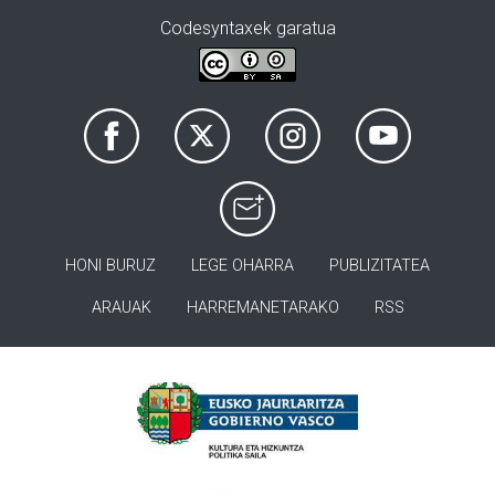
Codesyntaxek garatua
HONI BURUZ
LEGE OHARRA
PUBLIZITATEA
ARAUAK
HARREMANETARAKO
RSS