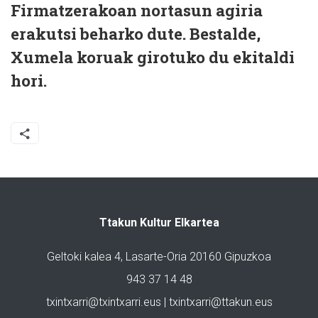
Firmatzerakoan nortasun agiria
erakutsi beharko dute. Bestalde,
Xumela koruak girotuko du ekitaldi
hori.
Ttakun Kultur Elkartea
Geltoki kalea 4, Lasarte-Oria 20160 Gipuzkoa
943 37 14 48
txintxarri@txintxarri.eus | txintxarri@ttakun.eus