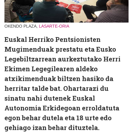
OKENDO PLAZA,
LASARTE-ORIA
Euskal Herriko Pentsionisten
Mugimenduak prestatu eta Eusko
Legebiltzarrean aurkeztutako Herri
Ekimen Legegilearen aldeko
atxikimenduak biltzen hasiko da
herritar talde bat. Ohartarazi du
sinatu nahi dutenek Euskal
Autonomia Erkidegoan erroldatuta
egon behar dutela eta 18 urte edo
gehiago izan behar dituztela.