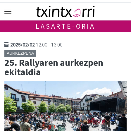
LASARTE-ORIA
2025/02/02
12:00 - 13:00
AURKEZPENA
25. Rallyaren aurkezpen
ekitaldia