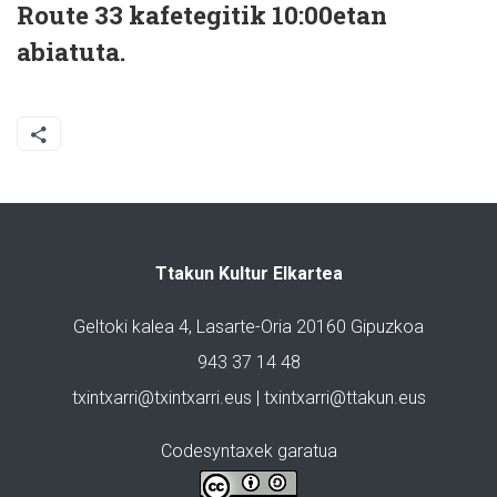
Route 33 kafetegitik 10:00etan
abiatuta.
Ttakun Kultur Elkartea
Geltoki kalea 4, Lasarte-Oria 20160 Gipuzkoa
943 37 14 48
txintxarri@txintxarri.eus | txintxarri@ttakun.eus
Codesyntaxek garatua