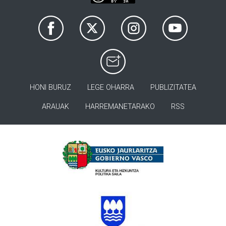
HONI BURUZ
LEGE OHARRA
PUBLIZITATEA
ARAUAK
HARREMANETARAKO
RSS