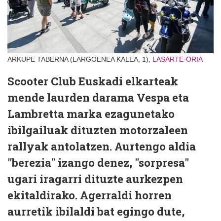
ARKUPE TABERNA (LARGOENEA KALEA, 1),
LASARTE-ORIA
Scooter Club Euskadi elkarteak
mende laurden darama Vespa eta
Lambretta marka ezagunetako
ibilgailuak dituzten motorzaleen
rallyak antolatzen. Aurtengo aldia
"berezia" izango denez, "sorpresa"
ugari iragarri dituzte aurkezpen
ekitaldirako. Agerraldi horren
aurretik ibilaldi bat egingo dute,