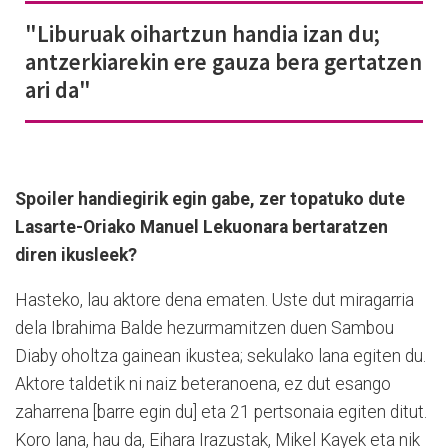
"Liburuak oihartzun handia izan du;
antzerkiarekin ere gauza bera gertatzen
ari da"
Spoiler handiegirik egin gabe, zer topatuko dute
Lasarte-Oriako Manuel Lekuonara bertaratzen
diren ikusleek?
Hasteko, lau aktore dena ematen. Uste dut miragarria
dela Ibrahima Balde hezurmamitzen duen Sambou
Diaby oholtza gainean ikustea; sekulako lana egiten du.
Aktore taldetik ni naiz beteranoena, ez dut esango
zaharrena [barre egin du] eta 21 pertsonaia egiten ditut.
Koro lana, hau da, Eihara Irazustak, Mikel Kayek eta nik