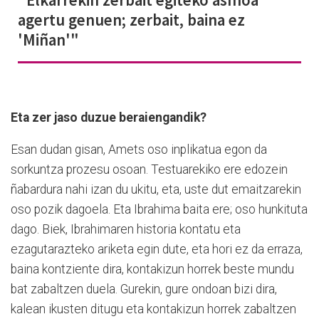
agertu genuen; zerbait, baina ez
'Miñan'"
Eta zer jaso duzue beraiengandik?
Esan dudan gisan, Amets oso inplikatua egon da
sorkuntza prozesu osoan. Testuarekiko ere edozein
ñabardura nahi izan du ukitu, eta, uste dut emaitzarekin
oso pozik dagoela. Eta Ibrahima baita ere; oso hunkituta
dago. Biek, Ibrahimaren historia kontatu eta
ezagutarazteko ariketa egin dute, eta hori ez da erraza,
baina kontziente dira, kontakizun horrek beste mundu
bat zabaltzen duela. Gurekin, gure ondoan bizi dira,
kalean ikusten ditugu eta kontakizun horrek zabaltzen