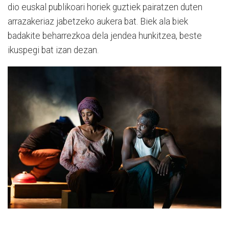
dio euskal publikoari horiek guztiek pairatzen duten
arrazakeriaz jabetzeko aukera bat. Biek ala biek
badakite beharrezkoa dela jendea hunkitzea, beste
ikuspegi bat izan dezan.