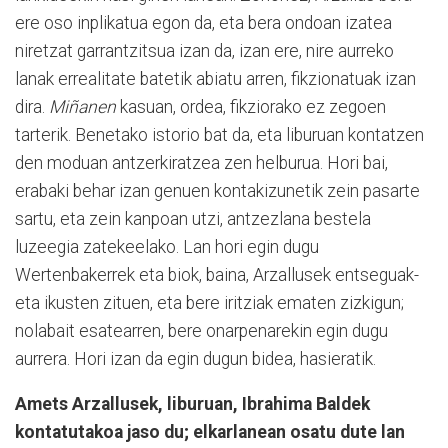
ere oso inplikatua egon da, eta bera ondoan izatea
niretzat garrantzitsua izan da, izan ere, nire aurreko
lanak errealitate batetik abiatu arren, fikzionatuak izan
dira.
Miñanen
kasuan, ordea, fikziorako ez zegoen
tarterik. Benetako istorio bat da, eta liburuan kontatzen
den moduan antzerkiratzea zen helburua. Hori bai,
erabaki behar izan genuen kontakizunetik zein pasarte
sartu, eta zein kanpoan utzi, antzezlana bestela
luzeegia zatekeelako. Lan hori egin dugu
Wertenbakerrek eta biok, baina, Arzallusek entseguak-
eta ikusten zituen, eta bere iritziak ematen zizkigun;
nolabait esatearren, bere onarpenarekin egin dugu
aurrera. Hori izan da egin dugun bidea, hasieratik.
Amets Arzallusek, liburuan, Ibrahima Baldek
kontatutakoa jaso du; elkarlanean osatu dute lan