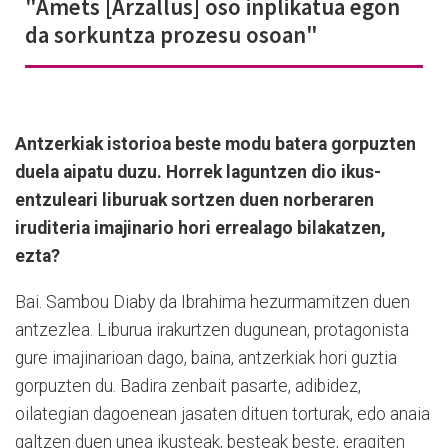
"Amets [Arzallus] oso inplikatua egon
da sorkuntza prozesu osoan"
Antzerkiak istorioa beste modu batera gorpuzten
duela aipatu duzu. Horrek laguntzen dio ikus-
entzuleari liburuak sortzen duen norberaren
iruditeria imajinario hori errealago bilakatzen,
ezta?
Bai. Sambou Diaby da Ibrahima hezurmamitzen duen
antzezlea. Liburua irakurtzen dugunean, protagonista
gure imajinarioan dago, baina, antzerkiak hori guztia
gorpuzten du. Badira zenbait pasarte, adibidez,
oilategian dagoenean jasaten dituen torturak, edo anaia
galtzen duen unea ikusteak, besteak beste, eragiten