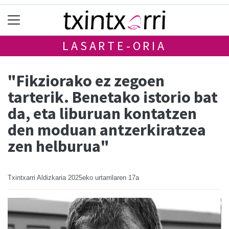
LASARTE-ORIA
"Fikziorako ez zegoen
tarterik. Benetako istorio bat
da, eta liburuan kontatzen
den moduan antzerkiratzea
zen helburua"
Txintxarri Aldizkaria
2025eko urtarrilaren 17a