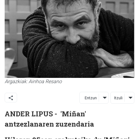
Argazkiak: Ainhoa Resano
Entzun
Itzuli
ANDER LIPUS -
'Miñan'
antzezlanaren zuzendaria