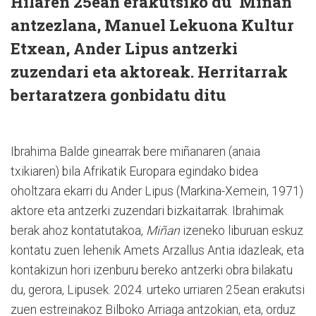
Hilaren 25ean erakutsiko du 'Miñan'
antzezlana, Manuel Lekuona Kultur
Etxean, Ander Lipus antzerki
zuzendari eta aktoreak. Herritarrak
bertaratzera gonbidatu ditu
Ibrahima Balde ginearrak bere miñanaren (anaia
txikiaren) bila Afrikatik Europara egindako bidea
oholtzara ekarri du Ander Lipus (Markina-Xemein, 1971)
aktore eta antzerki zuzendari bizkaitarrak. Ibrahimak
berak ahoz kontatutakoa,
Miñan
izeneko liburuan eskuz
kontatu zuen lehenik Amets Arzallus Antia idazleak, eta
kontakizun hori izenburu bereko antzerki obra bilakatu
du, gerora, Lipusek. 2024. urteko urriaren 25ean erakutsi
zuen estreinakoz Bilboko Arriaga antzokian, eta, orduz