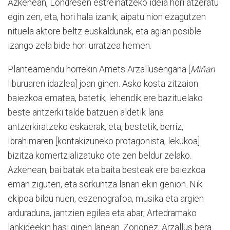
Azkenean, Londresen estreinatzeko ideia hori atzeratu
egin zen, eta, hori hala izanik, aipatu nion ezagutzen
nituela aktore beltz euskaldunak, eta agian posible
izango zela bide hori urratzea hemen.
Planteamendu horrekin Amets Arzallusengana [
Miñan
liburuaren idazlea] joan ginen. Asko kosta zitzaion
baiezkoa ematea, batetik, lehendik ere bazituelako
beste antzerki talde batzuen aldetik lana
antzerkiratzeko eskaerak, eta, bestetik, berriz,
Ibrahimaren [kontakizuneko protagonista, lekukoa]
bizitza komertzializatuko ote zen beldur zelako.
Azkenean, bai batak eta baita besteak ere baiezkoa
eman ziguten, eta sorkuntza lanari ekin genion. Nik
ekipoa bildu nuen, eszenografoa, musika eta argien
arduraduna, jantzien egilea eta abar; Artedramako
lankideekin hasi ginen lanean. Zorionez, Arzallus bera