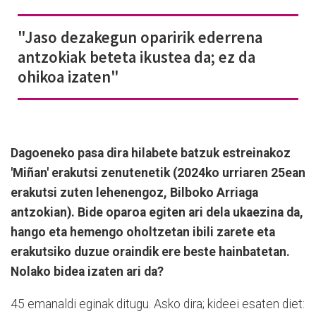
"Jaso dezakegun oparirik ederrena
antzokiak beteta ikustea da; ez da
ohikoa izaten"
Dagoeneko pasa dira hilabete batzuk estreinakoz
'Miñan' erakutsi zenutenetik (2024ko urriaren 25ean
erakutsi zuten lehenengoz, Bilboko Arriaga
antzokian). Bide oparoa egiten ari dela ukaezina da,
hango eta hemengo oholtzetan ibili zarete eta
erakutsiko duzue oraindik ere beste hainbatetan.
Nolako bidea izaten ari da?
45 emanaldi eginak ditugu. Asko dira; kideei esaten diet: