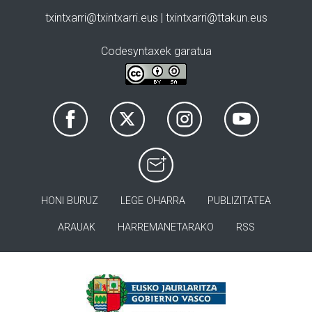
txintxarri@txintxarri.eus | txintxarri@ttakun.eus
Codesyntaxek garatua
HONI BURUZ
LEGE OHARRA
PUBLIZITATEA
ARAUAK
HARREMANETARAKO
RSS