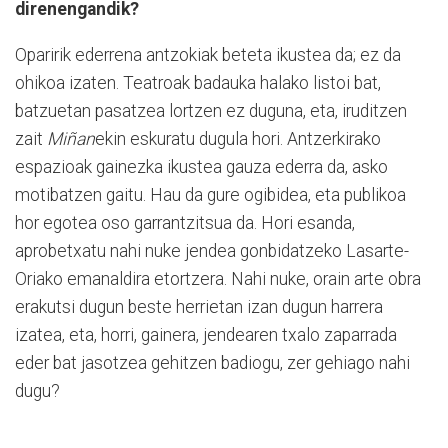
direnengandik?
Oparirik ederrena antzokiak beteta ikustea da; ez da
ohikoa izaten. Teatroak badauka halako listoi bat,
batzuetan pasatzea lortzen ez duguna, eta, iruditzen
zait
Miñan
ekin eskuratu dugula hori. Antzerkirako
espazioak gainezka ikustea gauza ederra da, asko
motibatzen gaitu. Hau da gure ogibidea, eta publikoa
hor egotea oso garrantzitsua da. Hori esanda,
aprobetxatu nahi nuke jendea gonbidatzeko Lasarte-
Oriako emanaldira etortzera. Nahi nuke, orain arte obra
erakutsi dugun beste herrietan izan dugun harrera
izatea, eta, horri, gainera, jendearen txalo zaparrada
eder bat jasotzea gehitzen badiogu, zer gehiago nahi
dugu?