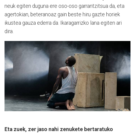
neuk egiten duguna ere oso-oso garrantzitsua da, eta
agertokian, beteranoaz gain beste hiru gazte horiek
ikustea gauza ederra da. Ikaragarrizko lana egiten ari
dira.
Eta zuek, zer jaso nahi zenukete bertaratuko