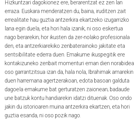
Hizkuntzari dagokionez ere, berarentzat ez zen lan
erraza. Euskara menderatzen du, baina, iruditzen zait
errealitate hau guztia antzerkira ekartzeko izugarrizko
lana egin duela, eta hori hala izanik, ni oso eskertua
nago berarekin; hor ikusten da zer-nolako profesionala
den, eta antzerkiarekiko zenbaterainoko jakitate eta
sentsibilitate ederra duen. Emakume ikuspegitik ere
kontakizuneko zenbait momenturi eman dien norabidea
oso garrantzitsua izan da, hala nola, Ibrahimak amarekin
duen harremana agertzerakoan, edota basoan galduta
dagoela emakume bat gerturatzen zaionean; badaude
une batzuk kontu handiarekin idatzi dituenak. Oso ondo
jakin du istorioaren muina antzerkira ekartzen, eta hori
guztia esanda, ni oso pozik nago.