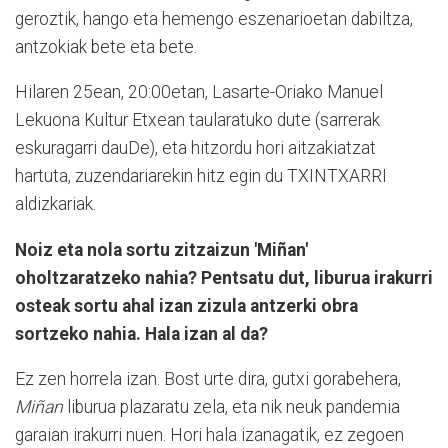
geroztik, hango eta hemengo eszenarioetan dabiltza,
antzokiak bete eta bete.
Hilaren 25ean, 20:00etan, Lasarte-Oriako Manuel
Lekuona Kultur Etxean taularatuko dute (sarrerak
eskuragarri dauDe), eta hitzordu hori aitzakiatzat
hartuta, zuzendariarekin hitz egin du TXINTXARRI
aldizkariak.
Noiz eta nola sortu zitzaizun 'Miñan'
oholtzaratzeko nahia? Pentsatu dut, liburua irakurri
osteak sortu ahal izan zizula antzerki obra
sortzeko nahia. Hala izan al da?
Ez zen horrela izan. Bost urte dira, gutxi gorabehera,
Miñan
liburua plazaratu zela, eta nik neuk pandemia
garaian irakurri nuen. Hori hala izanagatik, ez zegoen