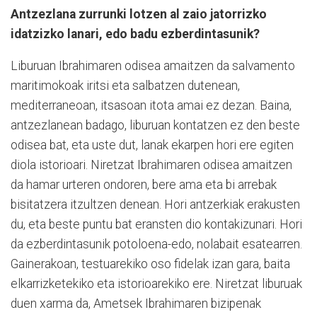
Antzezlana zurrunki lotzen al zaio jatorrizko
idatzizko lanari, edo badu ezberdintasunik?
Liburuan Ibrahimaren odisea amaitzen da salvamento
maritimokoak iritsi eta salbatzen dutenean,
mediterraneoan, itsasoan itota amai ez dezan. Baina,
antzezlanean badago, liburuan kontatzen ez den beste
odisea bat, eta uste dut, lanak ekarpen hori ere egiten
diola istorioari. Niretzat Ibrahimaren odisea amaitzen
da hamar urteren ondoren, bere ama eta bi arrebak
bisitatzera itzultzen denean. Hori antzerkiak erakusten
du, eta beste puntu bat eransten dio kontakizunari. Hori
da ezberdintasunik potoloena-edo, nolabait esatearren.
Gainerakoan, testuarekiko oso fidelak izan gara, baita
elkarrizketekiko eta istorioarekiko ere. Niretzat liburuak
duen xarma da, Ametsek Ibrahimaren bizipenak