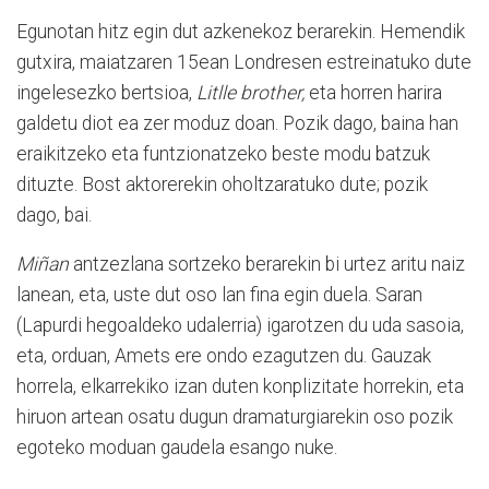
Egunotan hitz egin dut azkenekoz berarekin. Hemendik
gutxira, maiatzaren 15ean Londresen estreinatuko dute
ingelesezko bertsioa,
Litlle brother,
eta horren harira
galdetu diot ea zer moduz doan. Pozik dago, baina han
eraikitzeko eta funtzionatzeko beste modu batzuk
dituzte. Bost aktorerekin oholtzaratuko dute; pozik
dago, bai.
Miñan
antzezlana sortzeko berarekin bi urtez aritu naiz
lanean, eta, uste dut oso lan fina egin duela. Saran
(Lapurdi hegoaldeko udalerria) igarotzen du uda sasoia,
eta, orduan, Amets ere ondo ezagutzen du. Gauzak
horrela, elkarrekiko izan duten konplizitate horrekin, eta
hiruon artean osatu dugun dramaturgiarekin oso pozik
egoteko moduan gaudela esango nuke.