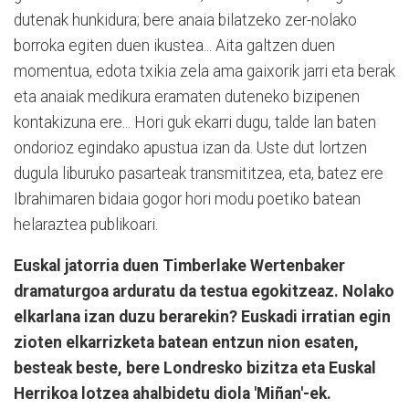
dutenak hunkidura; bere anaia bilatzeko zer-nolako
borroka egiten duen ikustea... Aita galtzen duen
momentua, edota txikia zela ama gaixorik jarri eta berak
eta anaiak medikura eramaten duteneko bizipenen
kontakizuna ere... Hori guk ekarri dugu, talde lan baten
ondorioz egindako apustua izan da. Uste dut lortzen
dugula liburuko pasarteak transmititzea, eta, batez ere
Ibrahimaren bidaia gogor hori modu poetiko batean
helaraztea publikoari.
Euskal jatorria duen Timberlake Wertenbaker
dramaturgoa arduratu da testua egokitzeaz. Nolako
elkarlana izan duzu berarekin? Euskadi irratian egin
zioten elkarrizketa batean entzun nion esaten,
besteak beste, bere Londresko bizitza eta Euskal
Herrikoa lotzea ahalbidetu diola 'Miñan'-ek.