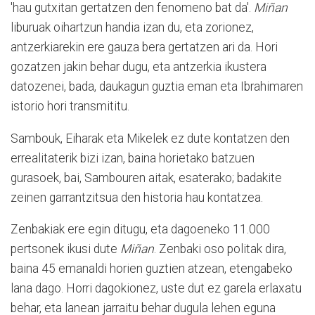
'hau gutxitan gertatzen den fenomeno bat da'.
Miñan
liburuak oihartzun handia izan du, eta zorionez,
antzerkiarekin ere gauza bera gertatzen ari da. Hori
gozatzen jakin behar dugu, eta antzerkia ikustera
datozenei, bada, daukagun guztia eman eta Ibrahimaren
istorio hori transmititu.
Sambouk, Eiharak eta Mikelek ez dute kontatzen den
errealitaterik bizi izan, baina horietako batzuen
gurasoek, bai, Sambouren aitak, esaterako; badakite
zeinen garrantzitsua den historia hau kontatzea.
Zenbakiak ere egin ditugu, eta dagoeneko 11.000
pertsonek ikusi dute
Miñan
. Zenbaki oso politak dira,
baina 45 emanaldi horien guztien atzean, etengabeko
lana dago. Horri dagokionez, uste dut ez garela erlaxatu
behar, eta lanean jarraitu behar dugula lehen eguna