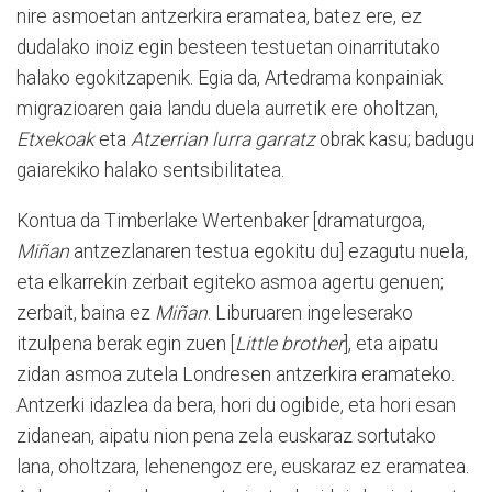
nire asmoetan antzerkira eramatea, batez ere, ez
dudalako inoiz egin besteen testuetan oinarritutako
halako egokitzapenik. Egia da, Artedrama konpainiak
migrazioaren gaia landu duela aurretik ere oholtzan,
Etxekoak
eta
Atzerrian lurra garratz
obrak kasu; badugu
gaiarekiko halako sentsibilitatea.
Kontua da Timberlake Wertenbaker [dramaturgoa,
Miñan
antzezlanaren testua egokitu du] ezagutu nuela,
eta elkarrekin zerbait egiteko asmoa agertu genuen;
zerbait, baina ez
Miñan
. Liburuaren ingeleserako
itzulpena berak egin zuen [
Little brother
], eta aipatu
zidan asmoa zutela Londresen antzerkira eramateko.
Antzerki idazlea da bera, hori du ogibide, eta hori esan
zidanean, aipatu nion pena zela euskaraz sortutako
lana, oholtzara, lehenengoz ere, euskaraz ez eramatea.