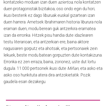
kontatzeko moduan izan duen
aziertoa
; nola kontatzen
duen protagonistak bizitakoa; oso ondo egin du hori;
ikusi besterik ez dago liburuak euskal gizartean izan
duen harrera. Ametsek Ibrahimaren historia liburura nola
eraman duen, modu berean guk antzerkira eramatea
izan da erronka. Hitzek pisu handia dute idazlearen
testu literarioan, eta antzerkian ere, baina aktore
nagusiaren gorputz eta ahotsak, eta pertsonaiek zein
lekuek, beste modu batean gorpuzten dute kontakizuna.
Erronka ez zen erraza, baina, zorionez, uste dut lortu
dugula. 11.000 pertsonek ikusi dute
Miñan
, eta asko eta
asko oso hunkituta atera dira antzokietatik. Pozik
gaudela esan dezakegu.