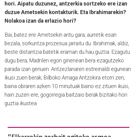
hori. Aipatu duzunez, antzerkia sortzeko ere izan
duzue Ametsekin kontakturik. Eta Ibrahimarekin?
Nolakoa izan da erlazio hori?
Bai, batez ere Ametsekin aritu gara; aurretik esan
bezala, sorkuntza prozesua jarraitu du. Ibrahimak, aldiz,
beste distantzia batetik eraman du hau guztia. Ezagutu
dugu bera; Madrilen egon ginenean bera ezagutzeko
parada izan genuen. Antzezlanaren estreinaldi egunean
ikusi zuen berak; Bilboko Arriaga Antzokira etorri zen,
baina obraren azken 10 minutuak baino ez zituen ikusi,
hain zuzen ere, gogorregia baitzaio berak bizitako hori
guztia ikustea.
"Elkarrekin zerbait egiteko asmoa