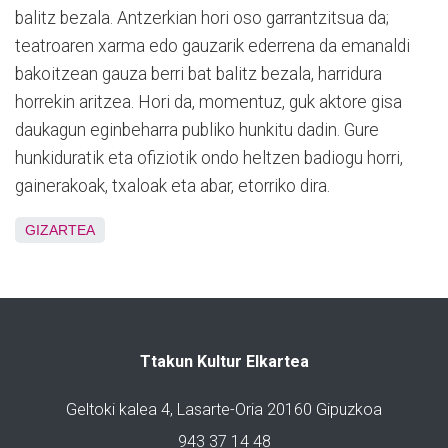
balitz bezala. Antzerkian hori oso garrantzitsua da;
teatroaren xarma edo gauzarik ederrena da emanaldi
bakoitzean gauza berri bat balitz bezala, harridura
horrekin aritzea. Hori da, momentuz, guk aktore gisa
daukagun eginbeharra publiko hunkitu dadin. Gure
hunkiduratik eta ofiziotik ondo heltzen badiogu horri,
gainerakoak, txaloak eta abar, etorriko dira.
GIZARTEA
Ttakun Kultur Elkartea
Geltoki kalea 4, Lasarte-Oria 20160 Gipuzkoa
943 37 14 48