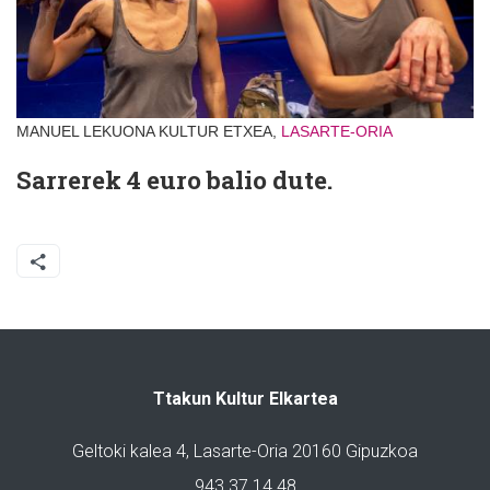
MANUEL LEKUONA KULTUR ETXEA,
LASARTE-ORIA
Sarrerek 4 euro balio dute.
Ttakun Kultur Elkartea
Geltoki kalea 4, Lasarte-Oria 20160 Gipuzkoa
943 37 14 48