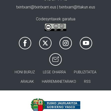
txintxarri@txintxarri.eus | txintxarri@ttakun.eus
Codesyntaxek garatua
HONI BURUZ
LEGE OHARRA
PUBLIZITATEA
ARAUAK
HARREMANETARAKO
RSS