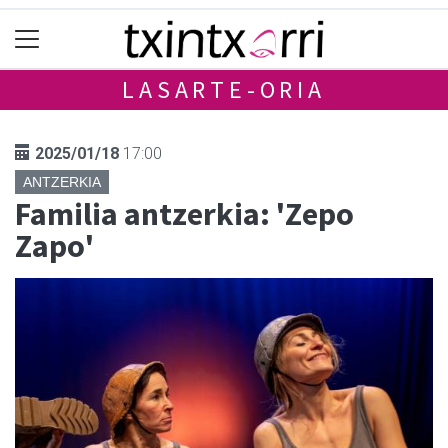
LASARTE-ORIA
2025/01/18
17:00
ANTZERKIA
Familia antzerkia: 'Zepo
Zapo'