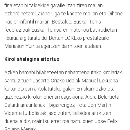
finaletan bi taldekide garaile izan ziren mailan
ezberdinetan: Laiene Ugarte kadete mailan eta Oihane
Iradier infantil mailan. Bestalde, Euskal Tenis
federazioak Euskal Tenisaren historioa bat irudietan
liburua argitaratu du. Bertan LOKEko prestatzaile
Mariasun Yurrita agertzen da mitoen atalean.
Kirol ahalegina aitortuz
Azken hamabi hilabeteetan nabarmendutako kirolariak
saritu zituen Lasarte-Oriako Udalak Manuel Lekuona
kultur etxean antolatutako galan. Emakumezko eta
gizonezko kirolari onenari dagokiona, Aiora Belartieta
Galardi arraunlariak –bigarrengoz– eta Jon Martin
Vicente futbolistak jaso zuten; ibilbidea aitortzen
duena, aldiz, oraintsu erretiroa hartu duen Jose Felix
Solano Menak.