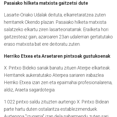
Pasaiako hilketa matxista gaitzetsi dute
Lasarte-Oriako Udalak deituta, elkarretaratzea zuten
herritarrek Okendo plazan. Pasaiako hilketa matxista
salatzeko elkartu ziren lasarteoriatarrak. Erailketa hori
gaitzesteaz gain, azaroaren 23an udalerrian gertatutako
eraso matxista bat ere deitoratu zuten.
Herriko Etxea eta Araetaren pintxoak gustukoenak
X. Pintxo Bideko sariak banatu zituen Aterpe elkarteak.
Herritarrek aukeratutako Aterpea sariaren irabazlea
Herriko Etxea izan zen eta epaimahai profesionalarena,
aldiz, Araeta sagardotegia.
1.022 pintxo saldu zituzten aurtengo X. Pintxo Bidean
parte hartu duten ostalaritza establezimenduek.
Aurtengoa "izugarria" izan dela nabarmendu zuten sari