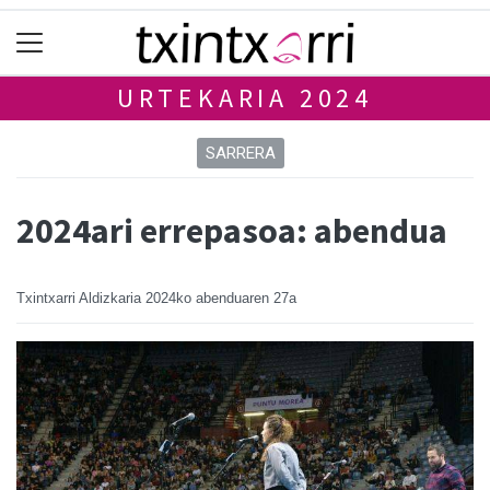
URTEKARIA 2024
SARRERA
2024ari errepasoa: abendua
Txintxarri Aldizkaria
2024ko abenduaren 27a