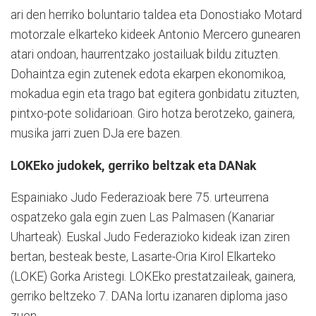
ari den herriko boluntario taldea eta Donostiako Motard
motorzale elkarteko kideek Antonio Mercero gunearen
atari ondoan, haurrentzako jostailuak bildu zituzten.
Dohaintza egin zutenek edota ekarpen ekonomikoa,
mokadua egin eta trago bat egitera gonbidatu zituzten,
pintxo-pote solidarioan. Giro hotza berotzeko, gainera,
musika jarri zuen DJa ere bazen.
LOKEko judokek, gerriko beltzak eta DANak
Espainiako Judo Federazioak bere 75. urteurrena
ospatzeko gala egin zuen Las Palmasen (Kanariar
Uharteak). Euskal Judo Federazioko kideak izan ziren
bertan, besteak beste, Lasarte-Oria Kirol Elkarteko
(LOKE) Gorka Aristegi. LOKEko prestatzaileak, gainera,
gerriko beltzeko 7. DANa lortu izanaren diploma jaso