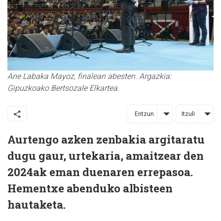
Ane Labaka Mayoz, finalean abesten. Argazkia:
Gipuzkoako Bertsozale Elkartea.
Entzun
Itzuli
Aurtengo azken zenbakia argitaratu
dugu gaur, urtekaria, amaitzear den
2024ak eman duenaren errepasoa.
Hementxe abenduko albisteen
hautaketa.