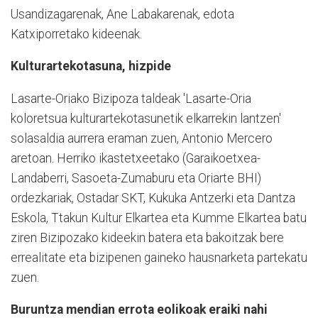
Usandizagarenak, Ane Labakarenak, edota
Katxiporretako kideenak.
Kulturartekotasuna, hizpide
Lasarte-Oriako Bizipoza taldeak 'Lasarte-Oria
koloretsua kulturartekotasunetik elkarrekin lantzen'
solasaldia aurrera eraman zuen, Antonio Mercero
aretoan. Herriko ikastetxeetako (Garaikoetxea-
Landaberri, Sasoeta-Zumaburu eta Oriarte BHI)
ordezkariak, Ostadar SKT, Kukuka Antzerki eta Dantza
Eskola, Ttakun Kultur Elkartea eta Kumme Elkartea batu
ziren Bizipozako kideekin batera eta bakoitzak bere
errealitate eta bizipenen gaineko hausnarketa partekatu
zuen.
Buruntza mendian errota eolikoak eraiki nahi