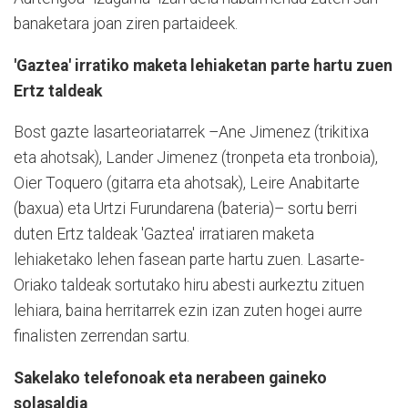
banaketara joan ziren partaideek.
'Gaztea' irratiko maketa lehiaketan parte hartu zuen
Ertz taldeak
Bost gazte lasarteoriatarrek –Ane Jimenez (trikitixa
eta ahotsak), Lander Jimenez (tronpeta eta tronboia),
Oier Toquero (gitarra eta ahotsak), Leire Anabitarte
(baxua) eta Urtzi Furundarena (bateria)– sortu berri
duten Ertz taldeak 'Gaztea' irratiaren maketa
lehiaketako lehen fasean parte hartu zuen. Lasarte-
Oriako taldeak sortutako hiru abesti aurkeztu zituen
lehiara, baina herritarrek ezin izan zuten hogei aurre
finalisten zerrendan sartu.
Sakelako telefonoak eta nerabeen gaineko
solasaldia