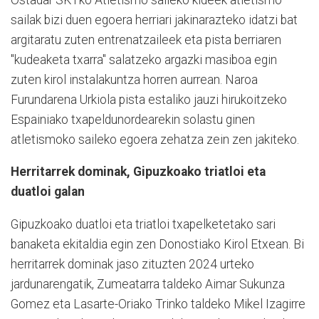
sailak bizi duen egoera herriari jakinarazteko idatzi bat
argitaratu zuten entrenatzaileek eta pista berriaren
"kudeaketa txarra" salatzeko argazki masiboa egin
zuten kirol instalakuntza horren aurrean. Naroa
Furundarena Urkiola pista estaliko jauzi hirukoitzeko
Espainiako txapeldunordearekin solastu ginen
atletismoko saileko egoera zehatza zein zen jakiteko.
Herritarrek dominak, Gipuzkoako triatloi eta
duatloi galan
Gipuzkoako duatloi eta triatloi txapelketetako sari
banaketa ekitaldia egin zen Donostiako Kirol Etxean. Bi
herritarrek dominak jaso zituzten 2024 urteko
jardunarengatik, Zumeatarra taldeko Aimar Sukunza
Gomez eta Lasarte-Oriako Trinko taldeko Mikel Izagirre