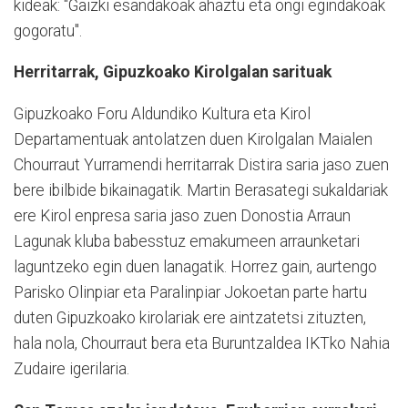
kideak: "Gaizki esandakoak ahaztu eta ongi egindakoak
gogoratu".
Herritarrak, Gipuzkoako Kirolgalan sarituak
Gipuzkoako Foru Aldundiko Kultura eta Kirol
Departamentuak antolatzen duen Kirolgalan Maialen
Chourraut Yurramendi herritarrak Distira saria jaso zuen
bere ibilbide bikainagatik. Martin Berasategi sukaldariak
ere Kirol enpresa saria jaso zuen Donostia Arraun
Lagunak kluba babesstuz emakumeen arraunketari
laguntzeko egin duen lanagatik. Horrez gain, aurtengo
Parisko Olinpiar eta Paralinpiar Jokoetan parte hartu
duten Gipuzkoako kirolariak ere aintzatetsi zituzten,
hala nola, Chourraut bera eta Buruntzaldea IKTko Nahia
Zudaire igerilaria.