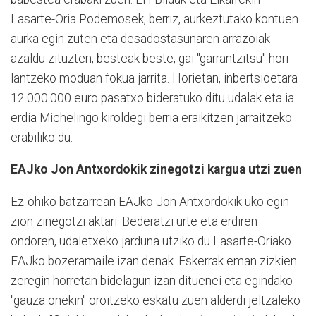
Lasarte-Oria Podemosek, berriz, aurkeztutako kontuen
aurka egin zuten eta desadostasunaren arrazoiak
azaldu zituzten, besteak beste, gai "garrantzitsu" hori
lantzeko moduan fokua jarrita. Horietan, inbertsioetara
12.000.000 euro pasatxo bideratuko ditu udalak eta ia
erdia Michelingo kiroldegi berria eraikitzen jarraitzeko
erabiliko du.
EAJko Jon Antxordokik zinegotzi kargua utzi zuen
Ez-ohiko batzarrean EAJko Jon Antxordokik uko egin
zion zinegotzi aktari. Bederatzi urte eta erdiren
ondoren, udaletxeko jarduna utziko du Lasarte-Oriako
EAJko bozeramaile izan denak. Eskerrak eman zizkien
zeregin horretan bidelagun izan dituenei eta egindako
"gauza onekin" oroitzeko eskatu zuen alderdi jeltzaleko