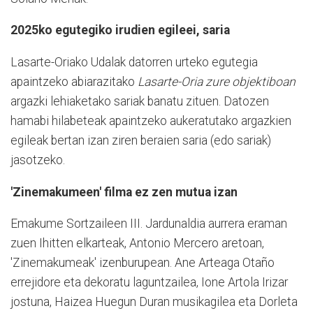
2025ko egutegiko irudien egileei, saria
Lasarte-Oriako Udalak datorren urteko egutegia
apaintzeko abiarazitako
Lasarte-Oria zure objektiboan
argazki lehiaketako sariak banatu zituen. Datozen
hamabi hilabeteak apaintzeko aukeratutako argazkien
egileak bertan izan ziren beraien saria (edo sariak)
jasotzeko.
'Zinemakumeen' filma ez zen mutua izan
Emakume Sortzaileen III. Jardunaldia aurrera eraman
zuen Ihitten elkarteak, Antonio Mercero aretoan,
'Zinemakumeak' izenburupean. Ane Arteaga Otaño
errejidore eta dekoratu laguntzailea, Ione Artola Irizar
jostuna, Haizea Huegun Duran musikagilea eta Dorleta