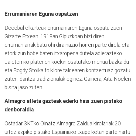
Errumaniaren Eguna ospatzen
Decebal elkarteak Errumaniaren Eguna ospatu zuen
Gizarte Etxean. 1918an Gipuzkoan bizi diren
errumaniarrak batu ohi dira nazio horren parte direla eta
etorkizun hobe baten itxaropena dutela adierazteko.
Jaioterriko plater ohikoekin osatutako menua bazkaldu
eta Bogdy Stoika folklore taldearen kontzertuaz gozatu
zuten, dantza tradizionalak eginez. Gainera, Aita Noelen
bisita jaso zuten.
Almagro atleta gazteak ederki hasi zuen pistako
denboraldia
Ostadar SKTko Oinatz Almagro Zaldua kirolariak 20
urtez azpiko pistako Espainiako txapelketan parte hartu