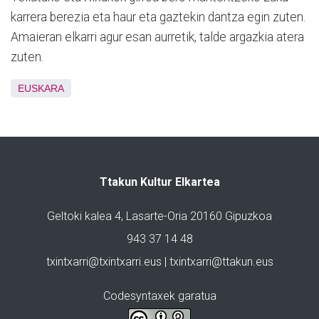
karrera berezia eta haur eta gaztekin dantza egin zuten.
Amaieran elkarri agur esan aurretik, talde argazkia atera
zuten.
EUSKARA
Ttakun Kultur Elkartea
Geltoki kalea 4, Lasarte-Oria 20160 Gipuzkoa
943 37 14 48
txintxarri@txintxarri.eus | txintxarri@ttakun.eus
Codesyntaxek garatua