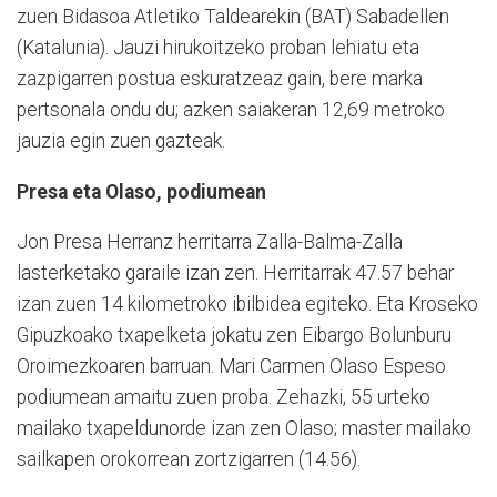
zuen Bidasoa Atletiko Taldearekin (BAT) Sabadellen
(Katalunia). Jauzi hirukoitzeko proban lehiatu eta
zazpigarren postua eskuratzeaz gain, bere marka
pertsonala ondu du; azken saiakeran 12,69 metroko
jauzia egin zuen gazteak.
Presa eta Olaso, podiumean
Jon Presa Herranz herritarra Zalla-Balma-Zalla
lasterketako garaile izan zen. Herritarrak 47.57 behar
izan zuen 14 kilometroko ibilbidea egiteko. Eta Kroseko
Gipuzkoako txapelketa jokatu zen Eibargo Bolunburu
Oroimezkoaren barruan. Mari Carmen Olaso Espeso
podiumean amaitu zuen proba. Zehazki, 55 urteko
mailako txapeldunorde izan zen Olaso; master mailako
sailkapen orokorrean zortzigarren (14.56).