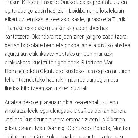
Ttakun KEk eta Lasarte-Oriako Udalak prestatu zuten
egitaraua goizean hasi zen. Loidibarren pilotalekuan
elkartu ziren ikastetxeetako ikasle, guraso eta Ttirriki
Ttarraka eskolako musikariak gabon abestiak
kantatzera. Okendorantz joan ziren jai giro zabaltzera:
bertan txokolate bero eta goxoa jan eta Xixuko ahatea
agurtu aurretik, ikastetxeetako umeen marrazki
erakusketa ikusi zuten gehienek. Bitartean Mari
Domingi edota Olentzero ikusteko ilara egiten ari ziren
lehen txandetako haurrak. Irribarrea aurpegian eta
ilusioa bihotzean sartu ziren guztiak.
Arratsaldeko egitaraua moldatzea erabaki zutenn
antolatzaileek, eguraldiagatik. Desfilea bertan behera
utzi eta ikuskizuna aurrera eraman zuten Loidibarren
pilotalekuan. Mari Domingi, Olentzero, Porrotx, Maritxu
Teilatuko eta Xixukok girroa bero mantentzeko zaku