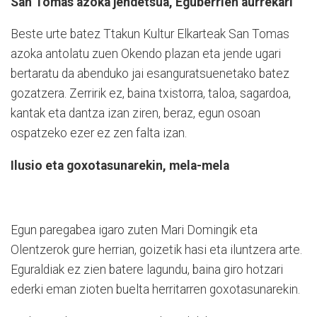
San Tomas azoka jendetsua, Eguberrien aurrekari
Beste urte batez Ttakun Kultur Elkarteak San Tomas
azoka antolatu zuen Okendo plazan eta jende ugari
bertaratu da abenduko jai esanguratsuenetako batez
gozatzera. Zerririk ez, baina txistorra, taloa, sagardoa,
kantak eta dantza izan ziren, beraz, egun osoan
ospatzeko ezer ez zen falta izan.
Ilusio eta goxotasunarekin, mela-mela
Egun paregabea igaro zuten Mari Domingik eta
Olentzerok gure herrian, goizetik hasi eta iluntzera arte.
Eguraldiak ez zien batere lagundu, baina giro hotzari
ederki eman zioten buelta herritarren goxotasunarekin.