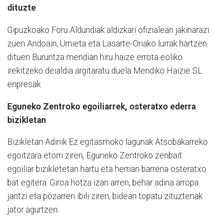
dituzte
Gipuzkoako Foru Aldundiak aldizkari ofizialean jakinarazi
zuen Andoain, Urnieta eta Lasarte-Oriako lurrak hartzen
dituen Buruntza mendian hiru haize errota eoliko
irekitzeko deialdia argitaratu duela Mendiko Haizie SL
enpresak.
Eguneko Zentroko egoiliarrek, osteratxo ederra
bizikletan
Bizikletan Adinik Ez egitasmoko lagunak Atsobakarreko
egoitzara etorri ziren, Eguneko Zentroko zenbait
egoiliar bizikletetan hartu eta herrian barrena osteratxo
bat egitera. Giroa hotza izan arren, behar adina arropa
jantzi eta pozarren ibili ziren, bidean topatu zituztenak
jator agurtzen.