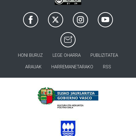
HONI BURUZ
LEGE OHARRA
PUBLIZITATEA
ARAUAK
HARREMANETARAKO
RSS