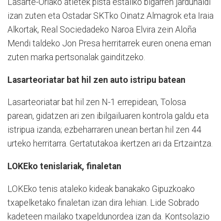
Lasarte-Oriako atletek pista estaliko bigarren jardunaldi
izan zuten eta Ostadar SKTko Oinatz Almagrok eta Iraia
Alkortak, Real Sociedadeko Naroa Elvira zein Aloña
Mendi taldeko Jon Presa herritarrek euren onena eman
zuten marka pertsonalak gainditzeko.
Lasarteoriatar bat hil zen auto istripu batean
Lasarteoriatar bat hil zen N-1 errepidean, Tolosa
parean, gidatzen ari zen ibilgailuaren kontrola galdu eta
istripua izanda; ezbeharraren unean bertan hil zen 44
urteko herritarra. Gertatutakoa ikertzen ari da Ertzaintza.
LOKEko tenislariak, finaletan
LOKEko tenis ataleko kideak banakako Gipuzkoako
txapelketako finaletan izan dira lehian. Lide Sobrado
kadeteen mailako txapeldunordea izan da. Kontsolazio