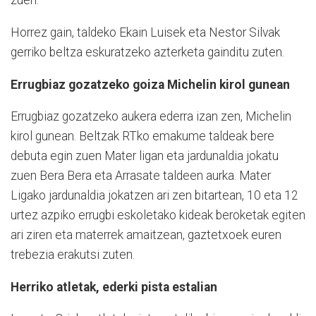
zuen.
Horrez gain, taldeko Ekain Luisek eta Nestor Silvak
gerriko beltza eskuratzeko azterketa gainditu zuten.
Errugbiaz gozatzeko goiza Michelin kirol gunean
Errugbiaz gozatzeko aukera ederra izan zen, Michelin
kirol gunean. Beltzak RTko emakume taldeak bere
debuta egin zuen Mater ligan eta jardunaldia jokatu
zuen Bera Bera eta Arrasate taldeen aurka. Mater
Ligako jardunaldia jokatzen ari zen bitartean, 10 eta 12
urtez azpiko errugbi eskoletako kideak beroketak egiten
ari ziren eta materrek amaitzean, gaztetxoek euren
trebezia erakutsi zuten.
Herriko atletak, ederki pista estalian