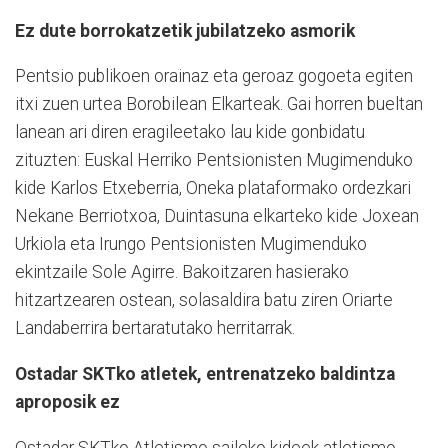
Ez dute borrokatzetik jubilatzeko asmorik
Pentsio publikoen orainaz eta geroaz gogoeta egiten
itxi zuen urtea Borobilean Elkarteak. Gai horren bueltan
lanean ari diren eragileetako lau kide gonbidatu
zituzten: Euskal Herriko Pentsionisten Mugimenduko
kide Karlos Etxeberria, Oneka plataformako ordezkari
Nekane Berriotxoa, Duintasuna elkarteko kide Joxean
Urkiola eta Irungo Pentsionisten Mugimenduko
ekintzaile Sole Agirre. Bakoitzaren hasierako
hitzartzearen ostean, solasaldira batu ziren Oriarte
Landaberrira bertaratutako herritarrak.
Ostadar SKTko atletek, entrenatzeko baldintza
aproposik ez
Ostadar SKTko Atletismo saileko kideek atletismo