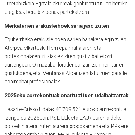
Urretabizkaia Egizala aktoreak gonbidatu zituen herriko
eragileak bere bizipenak partekatzera.
Merkatarien erakusleihoek saria jaso zuten
Eguberritako erakusleihoen sarien banaketa egin zuen
Aterpea elkarteak. Herri epaimahaiaren eta
profesionalaren iritziak ez ziren guztiz bat etorri
aurtengoan. Ormazabal loradenda izan zen herritarren
gustukoena, eta, Ventanas Alcar izendatu zuen garaile
epaimahai profesionalak.
2025eko aurrekontuak onartu zituen udalbatzarrak
Lasarte-Oriako Udalak 40.709.521 euroko aurrekontua
izango du 2025ean. PSE-EEk eta EAJk euren aldeko
botoekin atera zuten aurrera proposamena eta PPk ere
babestea erabaki zuen. EH Bilduk eta Elkarrekin