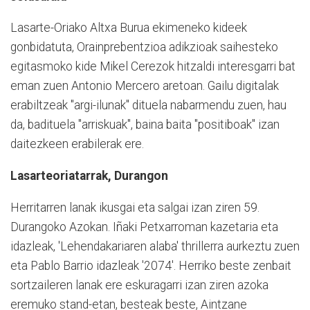
Lasarte-Oriako Altxa Burua ekimeneko kideek
gonbidatuta, Orainprebentzioa adikzioak saihesteko
egitasmoko kide Mikel Cerezok hitzaldi interesgarri bat
eman zuen Antonio Mercero aretoan. Gailu digitalak
erabiltzeak "argi-ilunak" dituela nabarmendu zuen, hau
da, badituela "arriskuak", baina baita "positiboak" izan
daitezkeen erabilerak ere.
Lasarteoriatarrak, Durangon
Herritarren lanak ikusgai eta salgai izan ziren 59.
Durangoko Azokan. Iñaki Petxarroman kazetaria eta
idazleak, 'Lehendakariaren alaba' thrillerra aurkeztu zuen
eta Pablo Barrio idazleak '2074'. Herriko beste zenbait
sortzaileren lanak ere eskuragarri izan ziren azoka
eremuko stand-etan, besteak beste, Aintzane