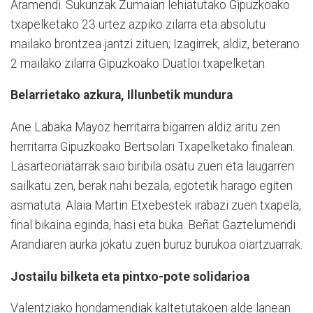
Aramendi. Sukunzak Zumaian lehiatutako Gipuzkoako
txapelketako 23 urtez azpiko zilarra eta absolutu
mailako brontzea jantzi zituen; Izagirrek, aldiz, beterano
2 mailako zilarra Gipuzkoako Duatloi txapelketan.
Belarrietako azkura, Illunbetik mundura
Ane Labaka Mayoz herritarra bigarren aldiz aritu zen
herritarra Gipuzkoako Bertsolari Txapelketako finalean.
Lasarteoriatarrak saio biribila osatu zuen eta laugarren
sailkatu zen, berak nahi bezala, egotetik harago egiten
asmatuta.
Alaia Martin Etxebestek irabazi zuen txapela,
final bikaina eginda, hasi eta buka. Beñat Gaztelumendi
Arandiaren aurka jokatu zuen buruz burukoa oiartzuarrak.
Jostailu bilketa eta pintxo-pote solidarioa
Valentziako hondamendiak kaltetutakoen alde lanean