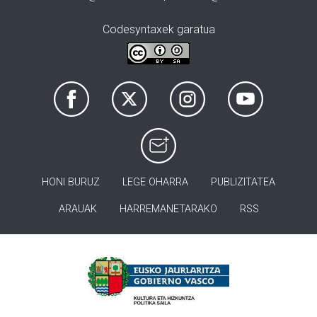
Codesyntaxek garatua
HONI BURUZ
LEGE OHARRA
PUBLIZITATEA
ARAUAK
HARREMANETARAKO
RSS