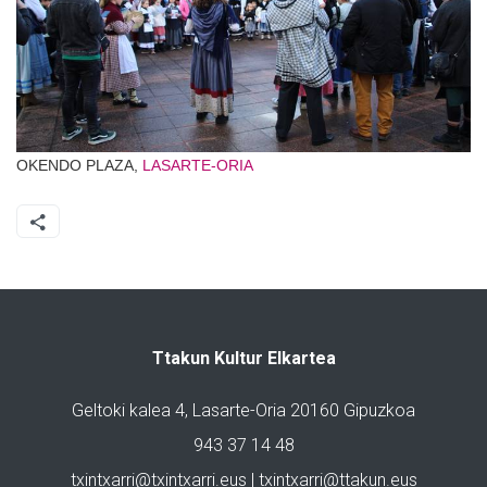
OKENDO PLAZA,
LASARTE-ORIA
Ttakun Kultur Elkartea
Geltoki kalea 4, Lasarte-Oria 20160 Gipuzkoa
943 37 14 48
txintxarri@txintxarri.eus | txintxarri@ttakun.eus