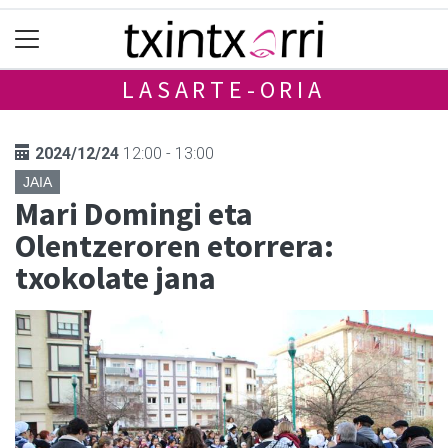
LASARTE-ORIA
2024/12/24
12:00 - 13:00
JAIA
Mari Domingi eta
Olentzeroren etorrera:
txokolate jana