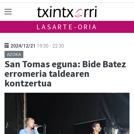
LASARTE-ORIA
2024/12/21
19:30 - 22:30
AZOKA
San Tomas eguna: Bide Batez
erromeria taldearen
kontzertua