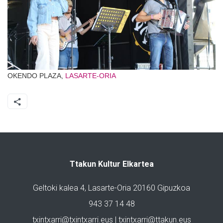
OKENDO PLAZA,
LASARTE-ORIA
Ttakun Kultur Elkartea
Geltoki kalea 4, Lasarte-Oria 20160 Gipuzkoa
943 37 14 48
txintxarri@txintxarri.eus | txintxarri@ttakun.eus