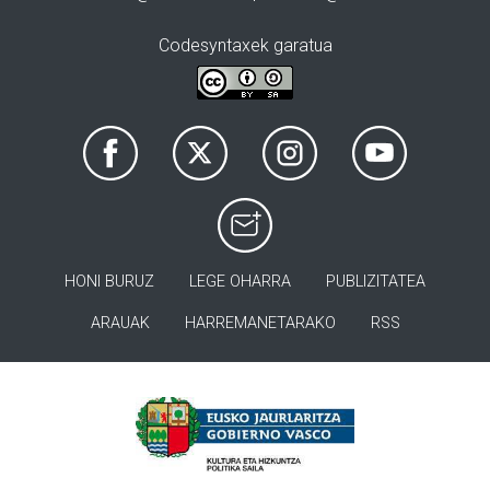
Codesyntaxek garatua
HONI BURUZ
LEGE OHARRA
PUBLIZITATEA
ARAUAK
HARREMANETARAKO
RSS