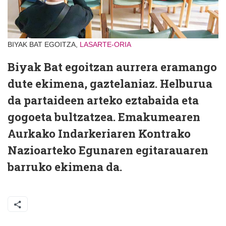
BIYAK BAT EGOITZA,
LASARTE-ORIA
Biyak Bat egoitzan aurrera eramango
dute ekimena, gaztelaniaz. Helburua
da partaideen arteko eztabaida eta
gogoeta bultzatzea.
Emakumearen
Aurkako Indarkeriaren Kontrako
Nazioarteko Egunaren egitarauaren
barruko ekimena da.