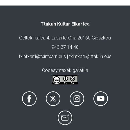
Ttakun Kultur Elkartea
Geltoki kalea 4, Lasarte-Oria 20160 Gipuzkoa
943 37 14 48
txintxarri@txintxarri.eus | txintxarri@ttakun.eus
Codesyntaxek garatua