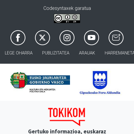
Codesyntaxek garatua
LEGE OHARRA
PUBLIZITATEA
ARAUAK
HARREMANET
Gertuko informazioa, euskaraz