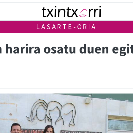
LASARTE-ORIA
 harira osatu duen egi