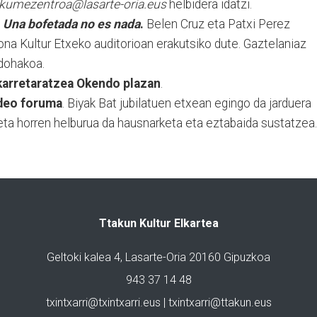
umezentroa@lasarte-oria.eus
helbidera idatzi.
:
Una bofetada no es nada
.
Belen Cruz eta Patxi Perez
a Kultur Etxeko auditorioan erakutsiko dute. Gaztelaniaz
 dohakoa.
lkarretaratzea Okendo plazan
.
ideo foruma
. Biyak Bat jubilatuen etxean egingo da jarduera
 eta horren helburua da hausnarketa eta eztabaida sustatzea.
Ttakun Kultur Elkartea
Geltoki kalea 4, Lasarte-Oria 20160 Gipuzkoa
943 37 14 48
txintxarri@txintxarri.eus | txintxarri@ttakun.eus