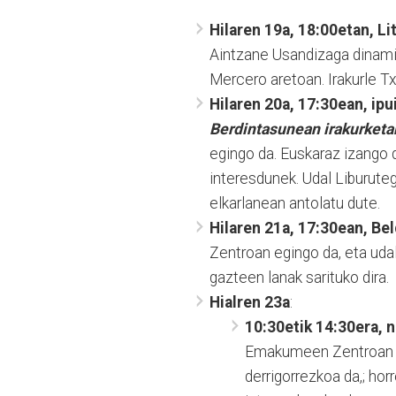
Hilaren 19a, 18:00etan, Li
Aintzane Usandizaga dinamiz
Mercero aretoan. Irakurle Tx
Hilaren 20a, 17:30ean, ipu
Berdintasunean irakurketar
egingo da. Euskaraz izango 
interesdunek. Udal Liburuteg
elkarlanean antolatu dute.
Hilaren 21a, 17:30ean, Bel
Zentroan egingo da, eta uda
gazteen lanak sarituko dira.
Hialren 23a
:
10:30etik 14:30era, 
Emakumeen Zentroan e
derrigorrezkoa da,; ho