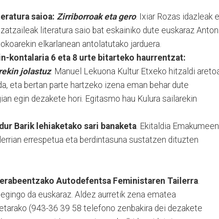
teratura saioa:
Zirriborroak eta gero
. Ixiar Rozas idazleak 
atzaileak literatura saio bat eskainiko dute euskaraz Anton
okoarekin elkarlanean antolatutako jarduera.
in-kontalaria 6 eta 8 urte bitarteko haurrentzat:
ekin jolastuz
. Manuel Lekuona Kultur Etxeko hitzaldi areto
da, eta bertan parte hartzeko izena eman behar dute
ian egin dezakete hori. Egitasmo hau Kulura sailarekin
dur Barik lehiaketako sari banaketa
. Ekitaldia Emakumeen
lerrian errespetua eta berdintasuna sustatzen dituzten
nerabeentzako Autodefentsa Feministaren Tailerra
.
gingo da euskaraz. Aldez aurretik zena ematea
rretarako (943-36 39 58 telefono zenbakira dei dezakete