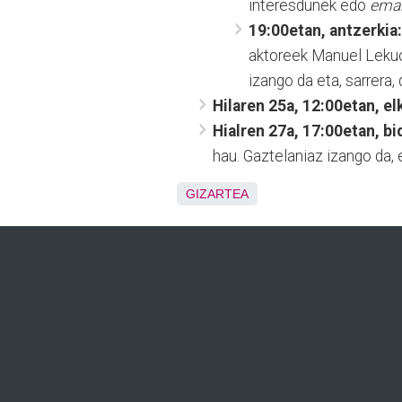
interesdunek edo
emak
19:00etan, antzerkia
aktoreek Manuel Lekuon
izango da eta, sarrera,
Hilaren 25a, 12:00etan, e
Hialren 27a, 17:00etan, b
hau. Gaztelaniaz izango da,
GIZARTEA