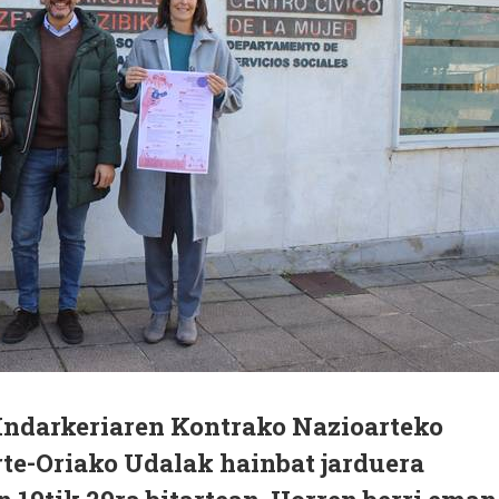
darkeriaren Kontrako Nazioarteko
rte-Oriako Udalak hainbat jarduera