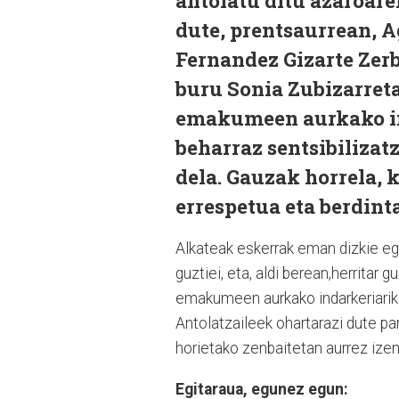
antolatu ditu azaroare
dute, prentsaurrean, A
Fernandez Gizarte Zerb
buru Sonia Zubizarreta
emakumeen aurkako in
beharraz sentsibilizat
dela. Gauzak horrela,
errespetua eta berdint
Alkateak eskerrak eman dizkie egi
guztiei, eta, aldi berean,herritar 
emakumeen aurkako indarkeriarik g
Antolatzaileek ohartarazi dute par
horietako zenbaitetan aurrez ize
Egitaraua, egunez egun: