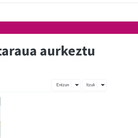
taraua aurkeztu
Entzun
Itzuli