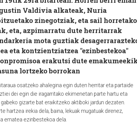
n 19tik 29ra bitartean. Horren berri eman
gustin Valdivia alkateak, Nuria
itzuetako zinegotziak, eta sail horretako
k, eta, azpimarratu dute herritarrak
darkeria mota guztiak desagerraraztek
zea eta kontzientziatzea "ezinbestekoa"
 konpromisoa erakutsi dute emakumeeki
asuna lortzeko borrokan
taraua osatzeko ahalegina egin duten herritar eta partaide
guztiei dei egin die iragarritako ekimenetan parte hartu eta
abeko gizarte bat eraikitzeko aktiboki jardun dezaten.
te hartzea irekia dela, baina, lekuak mugatuak direnez,
na ematea ezinbestekoa dela.