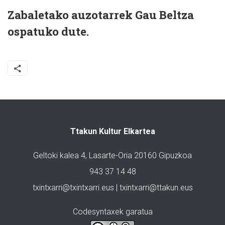
Zabaletako auzotarrek Gau Beltza
ospatuko dute.
Ttakun Kultur Elkartea
Geltoki kalea 4, Lasarte-Oria 20160 Gipuzkoa
943 37 14 48
txintxarri@txintxarri.eus | txintxarri@ttakun.eus
Codesyntaxek garatua