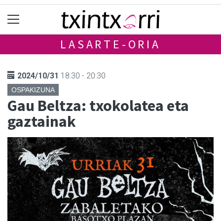
LASARTE-ORIA
2024/10/31
18:30 - 20:30
OSPAKIZUNA
Gau Beltza: txokolatea eta
gaztainak