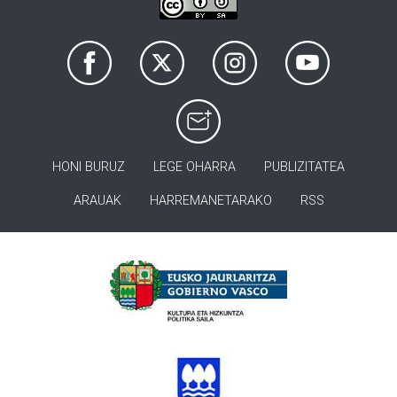
HONI BURUZ
LEGE OHARRA
PUBLIZITATEA
ARAUAK
HARREMANETARAKO
RSS