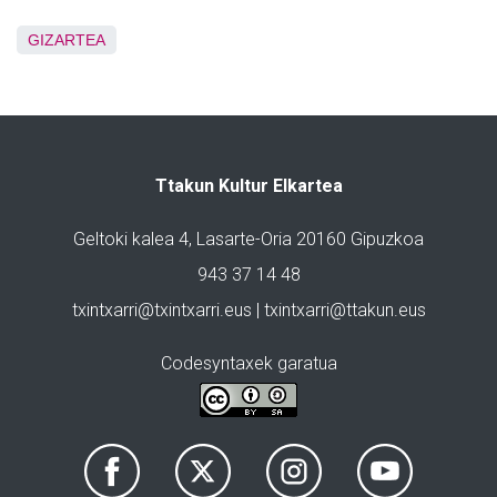
GIZARTEA
Ttakun Kultur Elkartea
Geltoki kalea 4, Lasarte-Oria 20160 Gipuzkoa
943 37 14 48
txintxarri@txintxarri.eus | txintxarri@ttakun.eus
Codesyntaxek garatua