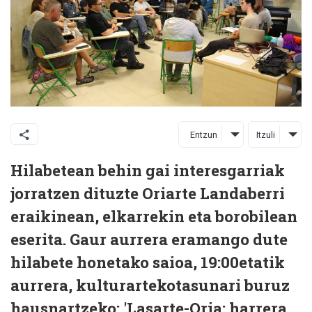
Entzun
Itzuli
Hilabetean behin gai interesgarriak
jorratzen dituzte Oriarte Landaberri
eraikinean, elkarrekin eta borobilean
eserita. Gaur aurrera eramango dute
hilabete honetako saioa, 19:00etatik
aurrera, kulturartekotasunari buruz
hausnartzeko: 'Lasarte-Oria: harrera