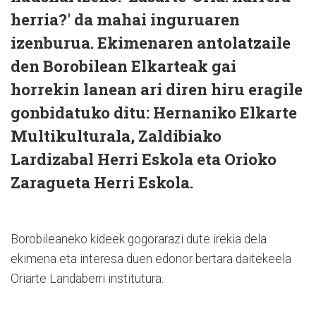
herria?' da mahai inguruaren
izenburua. Ekimenaren antolatzaile
den Borobilean Elkarteak gai
horrekin lanean ari diren hiru eragile
gonbidatuko ditu: Hernaniko Elkarte
Multikulturala, Zaldibiako
Lardizabal Herri Eskola eta Orioko
Zaragueta Herri Eskola.
Borobileaneko kideek gogorarazi dute irekia dela
ekimena eta interesa duen edonor bertara daitekeela
Oriarte Landaberri institutura.