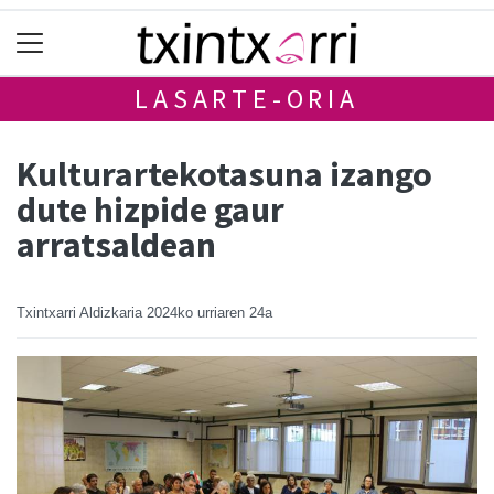
LASARTE-ORIA
Kulturartekotasuna izango
dute hizpide gaur
arratsaldean
Txintxarri Aldizkaria
2024ko urriaren 24a