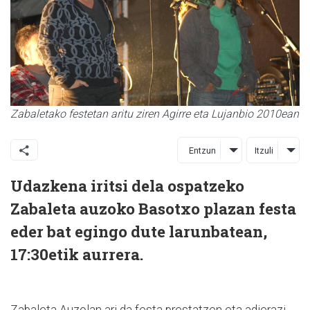
Zabaletako festetan aritu ziren Agirre eta Lujanbio 2010ean
Entzun
Itzuli
Udazkena iritsi dela ospatzeko
Zabaleta auzoko Basotxo plazan festa
eder bat egingo dute larunbatean,
17:30etik aurrera.
Zabaleta Auzolan ari da festa prestatzen eta adierazi