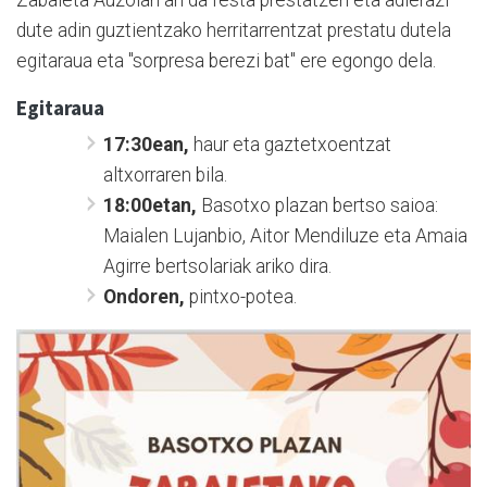
dute adin guztientzako herritarrentzat prestatu dutela
egitaraua eta "sorpresa berezi bat" ere egongo dela.
Egitaraua
17:30ean,
haur eta gaztetxoentzat
altxorraren bila.
18:00etan,
Basotxo plazan
bertso saioa:
Maialen Lujanbio, Aitor Mendiluze eta Amaia
Agirre bertsolariak ariko dira.
Ondoren,
pintxo-potea.