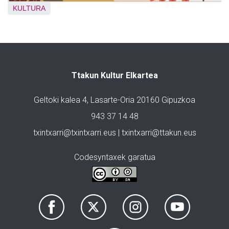
KULTURA
Ttakun Kultur Elkartea
Geltoki kalea 4, Lasarte-Oria 20160 Gipuzkoa
943 37 14 48
txintxarri@txintxarri.eus | txintxarri@ttakun.eus
Codesyntaxek garatua