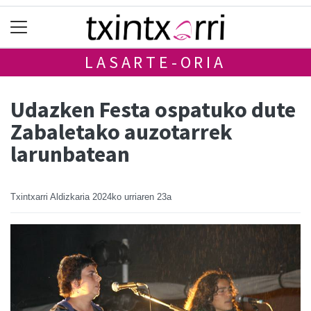
LASARTE-ORIA
Udazken Festa ospatuko dute
Zabaletako auzotarrek
larunbatean
Txintxarri Aldizkaria
2024ko urriaren 23a