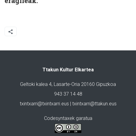
eragileak.
Ttakun Kultur Elkartea
Geltoki kalea 4, Lasarte-Oria 20160 Gipuzkoa
943 37 14 48
txintxarri@txintxarri.eus | txintxarri@ttakun.eus
Codesyntaxek garatua