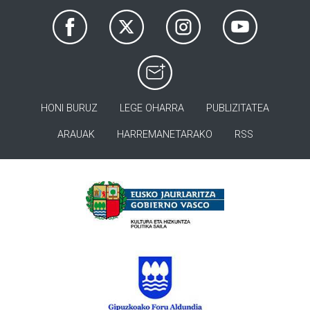
HONI BURUZ
LEGE OHARRA
PUBLIZITATEA
ARAUAK
HARREMANETARAKO
RSS