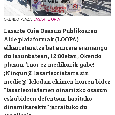
OKENDO PLAZA,
LASARTE-ORIA
Lasarte-Oria Osasun Publikoaren
Alde plataformak (LOOPA)
elkarretaratze bat aurrera eramango
du larunbatean, 12:00etan, Okendo
plazan. 'Inor ez medikurik gabe!
¡Ningun@ lasarteoriatarra sin
medic@' lelodun ekimen horren bidez
"lasarteoriatarren oinarrizko osasun
eskubideen defentsan hasitako
dinamikarekin" jarraituko du