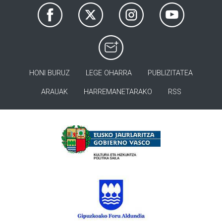
HONI BURUZ
LEGE OHARRA
PUBLIZITATEA
ARAUAK
HARREMANETARAKO
RSS