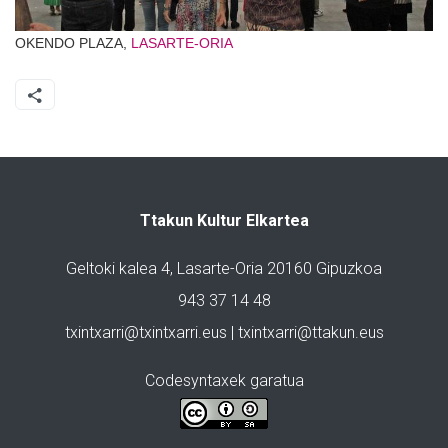
OKENDO PLAZA,
LASARTE-ORIA
Ttakun Kultur Elkartea
Geltoki kalea 4, Lasarte-Oria 20160 Gipuzkoa
943 37 14 48
txintxarri@txintxarri.eus | txintxarri@ttakun.eus
Codesyntaxek garatua