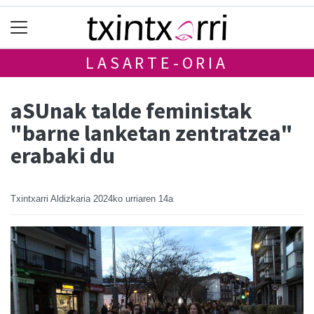
LASARTE-ORIA
aSUnak talde feministak
"barne lanketan zentratzea"
erabaki du
Txintxarri Aldizkaria
2024ko urriaren 14a