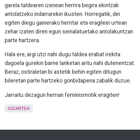
garela taldearen izenean herrira begira ekintzak
antolatzeko indarrarekin ikusten. Horregatik, dei
egiten diegu gainerako herritar eta eragileei urtean
zehar izaten diren egun seinalatuetako antolakuntzan
parte hartzera.
Hala ere, argi utzi nahi dugu taldea erabat irekita
dagoela gurekin barne lanketan aritu nahi dutenentzat.
Beraz, ostiraletan bi astetik behin egiten ditugun
bileretan parte hartzeko gonbidapena zabalik duzue.
Jarraitu dezagun herrian feminismotik eragiten!
GIZARTEA