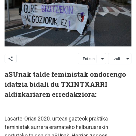
Entzun
Itzuli
aSUnak talde feministak ondorengo
idatzia bidali du TXINTXARRI
aldizkariaren erredakziora:
Lasarte-Orian 2020. urtean gazteok praktika
feministak aurrera eramateko helburuarekin
sortutako taldea da aSUnak. Herrian zegoen