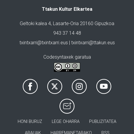
Ttakun Kultur Elkartea
Geltoki kalea 4, Lasarte-Oria 20160 Gipuzkoa
943 37 14 48
txintxarri@txintxarri.eus | txintxarri@ttakun.eus
Codesyntaxek garatua
HONI BURUZ
LEGE OHARRA
PUBLIZITATEA
ARAUAK
HARREMANETARAKO
RSS