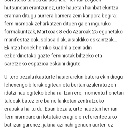
hutsuneari erantzunez, urte hauetan hainbat ekintza
eraman ditugu aurrera barnera zein kanpora begira:
feminismoak zeharkatzen dituen gaien inguruko
formakuntzak, Martxoak 8 edo Azaroak 25 egunetako
manifestazioak, solasaldiak, aisialdiko eskaintzak…
Ekintza horiek herriko kuadrilla zein adin
ezberdinetako gazte feministak biltzeko eta
saretzeko espazioa eskaini digute.
Urtero bezala ikasturte hasierarekin batera ekin diogu
lehenengo bilerak egiteari eta bertan azaleratu zen
idatzi hau egiteko beharra. Izan ere, momentu honetan
taldeak batez ere barne lanketan zentratzeko
erabakia hartu du. Esan bezala, urte hauetan herrian
feminismoarekin lotutako eragile erreferenteetako
bat izan garenez, jakinarazi nahi genuen aurten ez