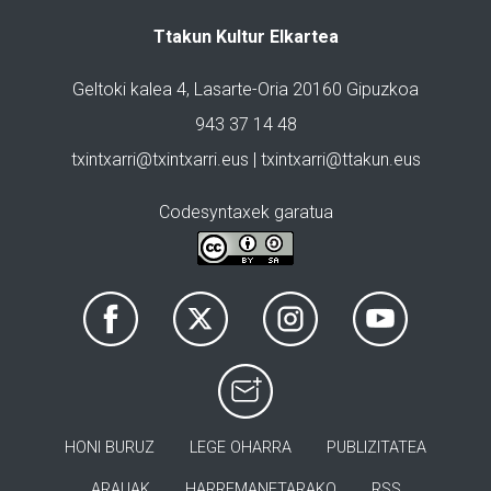
Ttakun Kultur Elkartea
Geltoki kalea 4, Lasarte-Oria 20160 Gipuzkoa
943 37 14 48
txintxarri@txintxarri.eus | txintxarri@ttakun.eus
Codesyntaxek garatua
HONI BURUZ
LEGE OHARRA
PUBLIZITATEA
ARAUAK
HARREMANETARAKO
RSS