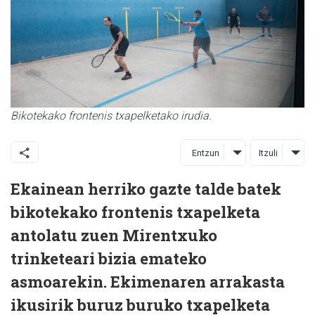
Bikotekako frontenis txapelketako irudia.
Entzun
Itzuli
Ekainean herriko gazte talde batek
bikotekako frontenis txapelketa
antolatu zuen Mirentxuko
trinketeari bizia emateko
asmoarekin. Ekimenaren arrakasta
ikusirik buruz buruko txapelketa