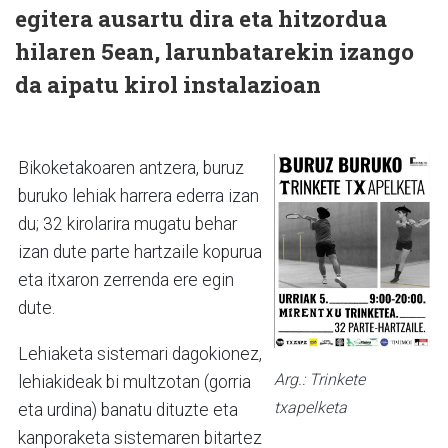
egitera ausartu dira eta hitzordua
hilaren 5ean, larunbatarekin izango
da aipatu kirol instalazioan
Bikoketakoaren antzera, buruz
buruko lehiak harrera ederra izan
du; 32 kirolarira mugatu behar
izan dute parte hartzaile kopurua
eta itxaron zerrenda ere egin
dute.
Lehiaketa sistemari dagokionez,
Arg.: Trinkete
lehiakideak bi multzotan (gorria
txapelketa
eta urdina) banatu dituzte eta
kanporaketa sistemaren bitartez