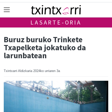
LASARTE-ORIA
Buruz buruko Trinkete
Txapelketa jokatuko da
larunbatean
Txintxarri Aldizkaria
2024ko urriaren 3a