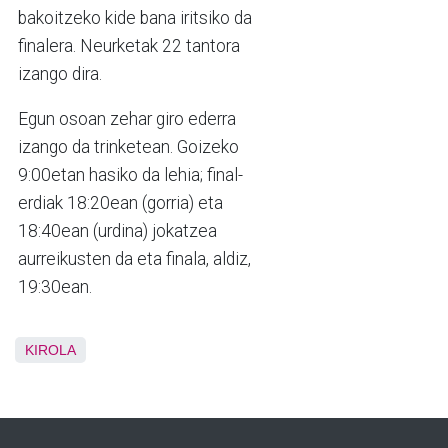
bakoitzeko kide bana iritsiko da
finalera. Neurketak 22 tantora
izango dira.
Egun osoan zehar giro ederra
izango da trinketean. Goizeko
9:00etan hasiko da lehia; final-
erdiak 18:20ean (gorria) eta
18:40ean (urdina) jokatzea
aurreikusten da eta finala, aldiz,
19:30ean.
KIROLA