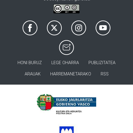
HONI BURUZ
LEGE OHARRA
PUBLIZITATEA
ARAUAK
HARREMANETARAKO
RSS