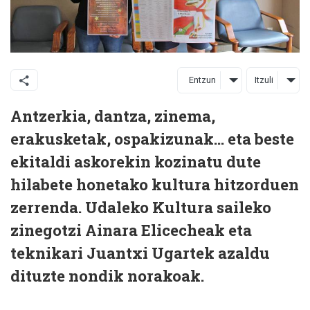
Entzun
Itzuli
Antzerkia, dantza, zinema,
erakusketak, ospakizunak... eta beste
ekitaldi askorekin kozinatu dute
hilabete honetako kultura hitzorduen
zerrenda. Udaleko Kultura saileko
zinegotzi Ainara Elicecheak eta
teknikari Juantxi Ugartek azaldu
dituzte nondik norakoak.