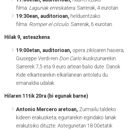
filma:
Lagunak erreskatera
. Sarrerak, 4 eurotan.
19:30ean, auditorioan,
helduentzako
filma:
Romper el círculo.
Sarrerak, 6 eurotan.
Hilak 9, asteazkena
19:00etan, auditorioan,
opera zikloaren hasiera,
Giuseppe Verdi-ren
Don Carlo
ikuskizunarekin.
Sarrerek 7,5 eta 9 euro artean balio dute. Danok
Kide elkartearekin elkarlanean antolatu du
emanaldia udalak.
Hilaren 11tik 20ra (bi egunak barne)
Antonio Mercero aretoan,
Zurmailu taldeko
kideen erakusketa; egurrarekin egindako lanak
erakutsiko dituzte. Astegunetan 18:00etatik