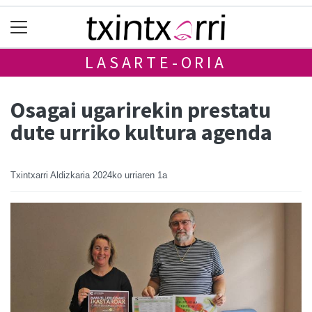
LASARTE-ORIA
Osagai ugarirekin prestatu
dute urriko kultura agenda
Txintxarri Aldizkaria
2024ko urriaren 1a