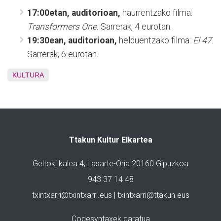
17:00etan, auditorioan,
haurrentzako filma:
Transformers One.
Sarrerak, 4 eurotan.
19:30ean, auditorioan,
helduentzako filma:
El 47.
Sarrerak, 6 eurotan.
KULTURA
Ttakun Kultur Elkartea
Geltoki kalea 4, Lasarte-Oria 20160 Gipuzkoa
943 37 14 48
txintxarri@txintxarri.eus | txintxarri@ttakun.eus
Codesyntaxek garatua