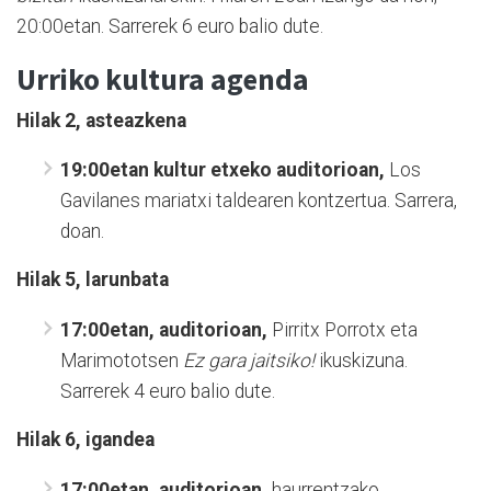
20:00etan. Sarrerek 6 euro balio dute.
Urriko kultura agenda
Hilak 2, asteazkena
19:00etan kultur etxeko auditorioan,
Los
Gavilanes mariatxi taldearen kontzertua. Sarrera,
doan.
Hilak 5, larunbata
17:00etan, auditorioan,
Pirritx Porrotx eta
Marimototsen
Ez gara jaitsiko!
ikuskizuna.
Sarrerek 4 euro balio dute.
Hilak 6, igandea
17:00etan, auditorioan,
haurrentzako