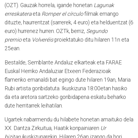
(OZT). Gauzak horrela, igande honetan
Lagunak
erreskatera
eta
Romper el círculo
filmak emango
dituzte, haurrentzat (sarrerek, 4 euro) eta helduentzat (6
euro) hurrenez hurren. OZTk, berriz,
Segundo
premio
eta
Volveréis
proiektatuko ditu hilaren 11n eta
25ean.
Bestalde, Semblante Andaluz elkarteak eta FARAE
Euskal Herriko Andaluziar Etxeen Federazioak
flamenko emanaldi bat egingo dute hilaren 19an, Maria
Rubi artista gonbidatuta. Ikuskizuna 18:00etan hasiko
da eta aretora sartzeko gonbidapena eskatu beharko
dute herritarrek leihatilan.
Ugartek nabarmendu du hilabete honetan amaituko dela
XX. Dantza Zirkuitua, Haatik konpainiaren
Ur
bizitan
ikuskizunarekin. Hilaren 26an izango da hori,