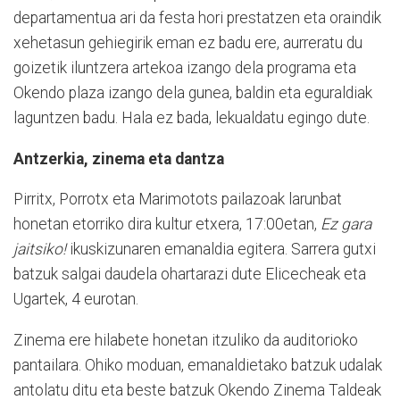
departamentua ari da festa hori prestatzen eta oraindik
xehetasun gehiegirik eman ez badu ere, aurreratu du
goizetik iluntzera artekoa izango dela programa eta
Okendo plaza izango dela gunea, baldin eta eguraldiak
laguntzen badu. Hala ez bada, lekualdatu egingo dute.
Antzerkia, zinema eta dantza
Pirritx, Porrotx eta Marimotots pailazoak larunbat
honetan etorriko dira kultur etxera, 17:00etan,
Ez gara
jaitsiko!
ikuskizunaren emanaldia egitera. Sarrera gutxi
batzuk salgai daudela ohartarazi dute Elicecheak eta
Ugartek, 4 eurotan.
Zinema ere hilabete honetan itzuliko da auditorioko
pantailara. Ohiko moduan, emanaldietako batzuk udalak
antolatu ditu eta beste batzuk Okendo Zinema Taldeak