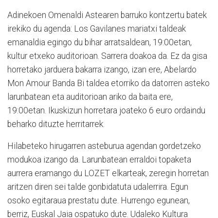
Adinekoen Omenaldi Astearen barruko kontzertu batek
irekiko du agenda: Los Gavilanes mariatxi taldeak
emanaldia egingo du bihar arratsaldean, 19:00etan,
kultur etxeko auditorioan. Sarrera doakoa da. Ez da gisa
horretako jarduera bakarra izango, izan ere, Abelardo
Mon Amour Banda Bi taldea etorriko da datorren asteko
larunbatean eta auditorioan ariko da baita ere,
19:00etan. Ikuskizun horretara joateko 6 euro ordaindu
beharko dituzte herritarrek.
Hilabeteko hirugarren asteburua agendan gordetzeko
modukoa izango da. Larunbatean erraldoi topaketa
aurrera eramango du LOZET elkarteak, zeregin horretan
aritzen diren sei talde gonbidatuta udalerrira. Egun
osoko egitaraua prestatu dute. Hurrengo egunean,
berriz, Euskal Jaia ospatuko dute. Udaleko Kultura