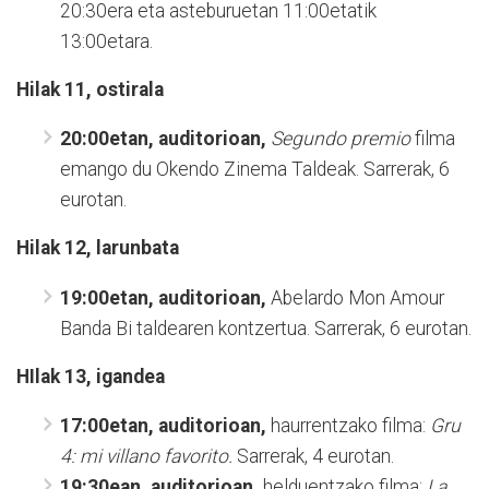
20:30era eta asteburuetan 11:00etatik
13:00etara.
Hilak 11, ostirala
20:00etan, auditorioan,
Segundo premio
filma
emango du Okendo Zinema Taldeak. Sarrerak, 6
eurotan.
Hilak 12, larunbata
19:00etan, auditorioan,
Abelardo Mon Amour
Banda Bi taldearen kontzertua. Sarrerak, 6 eurotan.
HIlak 13, igandea
17:00etan, auditorioan,
haurrentzako filma:
Gru
4: mi villano favorito.
Sarrerak, 4 eurotan.
19:30ean, auditorioan,
helduentzako filma:
La