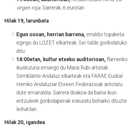
virgen roja.
Sarrerak, 6 eurotan.
Hilak 19, larunbata
Egun osoan, herrian barrena,
erraldoi topaketa
egingo du LOZET elkarteak. Sei talde gonbidatuko
ditu.
18:00etan, kultur etxeko auditorioan,
flamenko
ikuskizuna emango du Maria Rubi artistak.
Semblante Andaluz elkarteak eta FARAE Euskal
Herriko Andaluziar Etxeen Federazioak antolatu
dute emanaldia. Sarrera doakoa da baina ikus-
entzuleek gonbidapenak eskuratu beharko dituzte
leihatilan.
Hilak 20, igandea