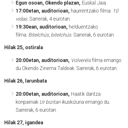
Egun osoan, Okendo plazan,
Euskal Jaia.
17:00etan, auditorioan,
haurrentzako filma:
10
vidas.
Sarrerak, 4 eurotan.
19:30ean, auditorioan,
helduentzako
filma:
Bitelchús, bitelchús.
Sarrerak, 6 eurotan.
Hilak 25, ostirala
20:00etan, auditorioan,
Volveréis
filma emango
du Okendo Zinema Taldeak. Sarrerak, 6 eurotan.
Hilak 26, larunbata
20:00etan, auditorioan,
Haatik dantza
konpainiak
Ur bizitan
ikuskizuna emango du.
Sarrerak, 6 eurotan.
Hilak 27, igandea