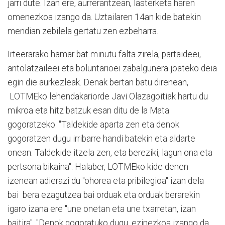
jarri dute. Izan ere, aurrerantzean, lasterketa haren
omenezkoa izango da. Uztailaren 14an kide batekin
mendian zebilela gertatu zen ezbeharra.
Irteerarako hamar bat minutu falta zirela, partaideei,
antolatzaileei eta boluntarioei zabalgunera joateko deia
egin die aurkezleak. Denak bertan batu direnean,
LOTMEko lehendakariorde Javi Olazagoitiak hartu du
mikroa eta hitz batzuk esan ditu de la Mata
gogoratzeko. "Taldekide aparta zen eta denok
gogoratzen dugu irribarre handi batekin eta aldarte
onean. Taldekide itzela zen, eta bereziki, lagun ona eta
pertsona bikaina". Halaber, LOTMEko kide denen
izenean adierazi du "ohorea eta pribilegioa" izan dela
bai bera ezagutzea bai orduak eta orduak berarekin
igaro izana ere "une onetan eta une txarretan, izan
baitira". "Denok gogoratuko dugu, ezinezkoa izango da