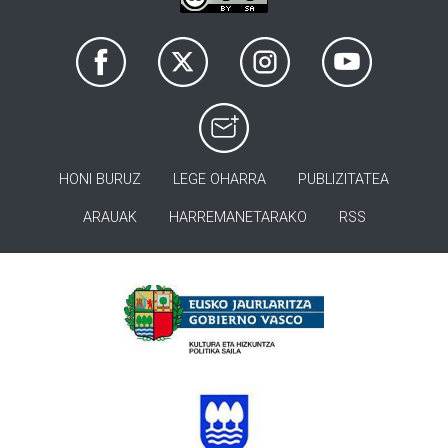
HONI BURUZ
LEGE OHARRA
PUBLIZITATEA
ARAUAK
HARREMANETARAKO
RSS