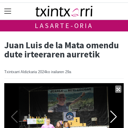
LASARTE-ORIA
Juan Luis de la Mata omendu
dute irteeraren aurretik
Txintxarri Aldizkaria
2024ko irailaren 29a