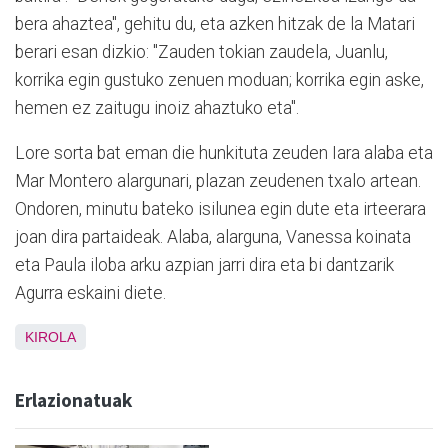
bera ahaztea", gehitu du, eta azken hitzak de la Matari
berari esan dizkio: "Zauden tokian zaudela, Juanlu,
korrika egin gustuko zenuen moduan; korrika egin aske,
hemen ez zaitugu inoiz ahaztuko eta".
Lore sorta bat eman die hunkituta zeuden Iara alaba eta
Mar Montero alargunari, plazan zeudenen txalo artean.
Ondoren, minutu bateko isilunea egin dute eta irteerara
joan dira partaideak. Alaba, alarguna, Vanessa koinata
eta Paula iloba arku azpian jarri dira eta bi dantzarik
Agurra eskaini diete.
KIROLA
Erlazionatuak