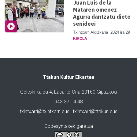
Juan Luis de la
Mataren omenez
Agurra dantzatu diete
senideei
Txintxarri Aldizkaria
2024 ira 29
KIROLA
Ttakun Kultur Elkartea
Geltoki kalea 4, Lasarte-Oria 20160 Gipuzkoa
943 37 14 48
txintxarri@txintxarri.eus | txintxarri@ttakun.eus
Codesyntaxek garatua