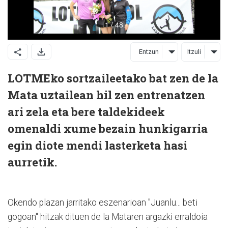
Entzun
Itzuli
LOTMEko sortzaileetako bat zen de la
Mata uztailean hil zen entrenatzen
ari zela eta bere taldekideek
omenaldi xume bezain hunkigarria
egin diote mendi lasterketa hasi
aurretik.
Okendo plazan jarritako eszenarioan "Juanlu... beti
gogoan" hitzak dituen de la Mataren argazki erraldoia