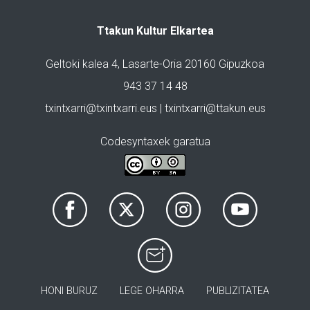
Ttakun Kultur Elkartea
Geltoki kalea 4, Lasarte-Oria 20160 Gipuzkoa
943 37 14 48
txintxarri@txintxarri.eus | txintxarri@ttakun.eus
Codesyntaxek garatua
HONI BURUZ
LEGE OHARRA
PUBLIZITATEA