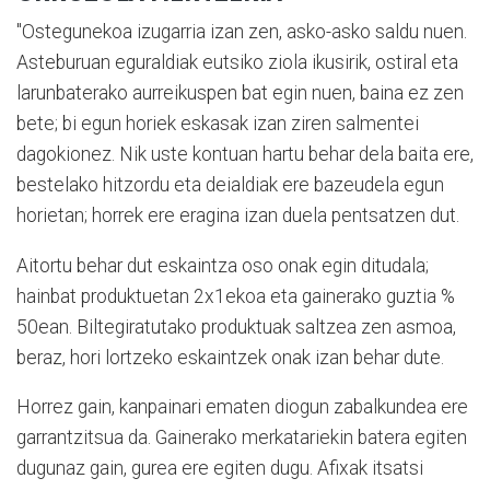
"Ostegunekoa izugarria izan zen, asko-asko saldu nuen.
Asteburuan eguraldiak eutsiko ziola ikusirik, ostiral eta
larunbaterako aurreikuspen bat egin nuen, baina ez zen
bete; bi egun horiek eskasak izan ziren salmentei
dagokionez. Nik uste kontuan hartu behar dela baita ere,
bestelako hitzordu eta deialdiak ere bazeudela egun
horietan; horrek ere eragina izan duela pentsatzen dut.
Aitortu behar dut eskaintza oso onak egin ditudala;
hainbat produktuetan 2x1ekoa eta gainerako guztia %
50ean. Biltegiratutako produktuak saltzea zen asmoa,
beraz, hori lortzeko eskaintzek onak izan behar dute.
Horrez gain, kanpainari ematen diogun zabalkundea ere
garrantzitsua da. Gainerako merkatariekin batera egiten
dugunaz gain, gurea ere egiten dugu. Afixak itsatsi