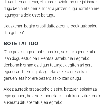
ditugu herrian zehar, eta sare sozialetan ere jakinarazi
dugu behin eta berriz. Indarra jartzen dugu horretan ere,
lagungarria dela uste baitugu.
Udazkenari begira erabil daitezkeen produktuak saldu
dira gehien".
BOTE TATTOO
"Oso pozik nago erantzuanrekin; sekulako jende pila
izan dugu estudioan. Pentsa, asteburuan egiteko
denborarik eman ez digun tatuajeak egiten ari gara
egunotan. Piercing-ak egiteko aukera ere eskaini
genuen, eta hor ere bezero asko izan ditugu.
Aldez aurretik erabakitako diseinu batzuen eskaintza
egin genuen, bezeroek horietatik gustukoak zituztenak
aukeratu dituzte tatuajea egiteko.