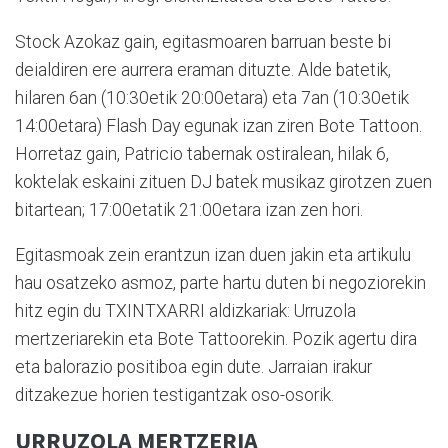
Stock Azokaz gain, egitasmoaren barruan beste bi
deialdiren ere aurrera eraman dituzte. Alde batetik,
hilaren 6an (10:30etik 20:00etara) eta
7an (10:30etik
14:00etara) Flash Day egunak izan ziren Bote Tattoon.
Horretaz gain, Patricio tabernak ostiralean, hilak 6,
koktelak eskaini zituen DJ batek musikaz girotzen zuen
bitartean; 17:00etatik 21:00etara izan zen hori.
Egitasmoak zein erantzun izan duen jakin eta artikulu
hau osatzeko asmoz, parte hartu duten bi negoziorekin
hitz egin du TXINTXARRI aldizkariak: Urruzola
mertzeriarekin eta Bote Tattoorekin. Pozik agertu dira
eta balorazio positiboa egin dute. Jarraian irakur
ditzakezue horien testigantzak oso-osorik.
URRUZOLA MERTZERIA