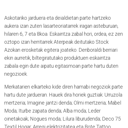
Askotariko jarduera eta deialdietan parte hartzeko
aukera izan zuten lasarteoriatarrek iragan asteburuan,
hilaren 6, 7 eta 8koa. Eskaintza zabal hori, ordea, ez zen
oztopo izan herritarrek Aterpeak deitutako Stock
Azokan erosketak egitera joateko. Denboraldi berriari
ekin aurretik, biltegiratutako produktuen eskaintza
zabala egin dute aipatu egitasmoan parte hartu duten
negozioek.
Merkatarien elkarteko kide diren hamabi negoziok parte
hartu dute jardueran. Hauek dira horiek guztiak: Urruzola
mertzeria; Imagine jantzi denda; Olmi mertzeria; Mabel
Moda; Iturbe zapata denda; Alba moda; Leder
oinetakoak; Nogues moda; Lilura liburudenda; Deco 75
Textil Hogar; Arregi elektrizitatea eta Bote Tattoo.