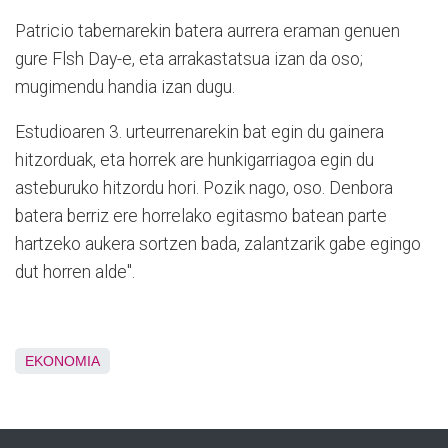
Patricio tabernarekin batera aurrera eraman genuen
gure Flsh Day-e, eta arrakastatsua izan da oso;
mugimendu handia izan dugu.
Estudioaren 3. urteurrenarekin bat egin du gainera
hitzorduak, eta horrek are hunkigarriagoa egin du
asteburuko hitzordu hori. Pozik nago, oso. Denbora
batera berriz ere horrelako egitasmo batean parte
hartzeko aukera sortzen bada, zalantzarik gabe egingo
dut horren alde".
EKONOMIA