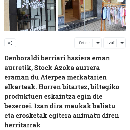
Entzun
Itzuli
Denboraldi berriari hasiera eman
aurretik, Stock Azoka aurrera
eraman du Aterpea merkatarien
elkarteak. Horren bitartez, biltegiko
produktuen eskaintza egin die
bezeroei. Izan dira maukak baliatu
eta erosketak egitera animatu diren
herritarrak