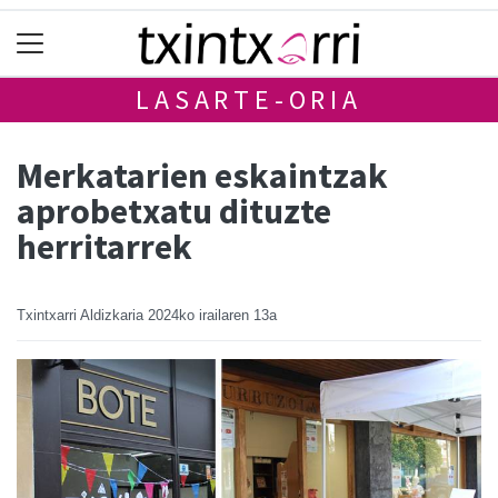
LASARTE-ORIA
Merkatarien eskaintzak
aprobetxatu dituzte
herritarrek
Txintxarri Aldizkaria
2024ko irailaren 13a