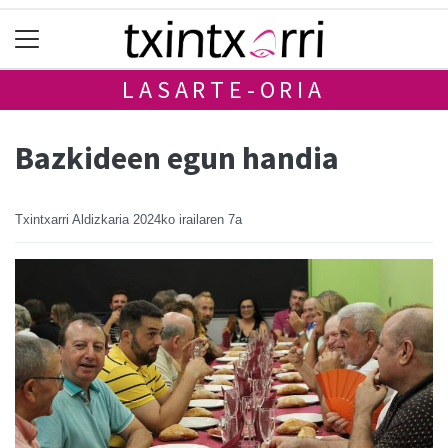
LASARTE-ORIA
Bazkideen egun handia
Txintxarri Aldizkaria
2024ko irailaren 7a