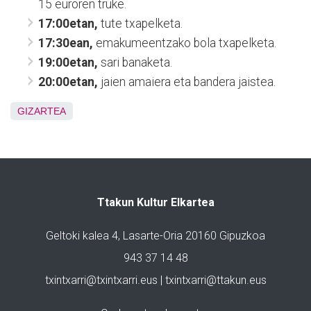
15 euroren truke.
17:00etan,
tute txapelketa.
17:30ean,
emakumeentzako bola txapelketa.
19:00etan,
sari banaketa.
20:00etan,
jaien amaiera eta bandera jaistea.
GIZARTEA
Ttakun Kultur Elkartea
Geltoki kalea 4, Lasarte-Oria 20160 Gipuzkoa
943 37 14 48
txintxarri@txintxarri.eus | txintxarri@ttakun.eus