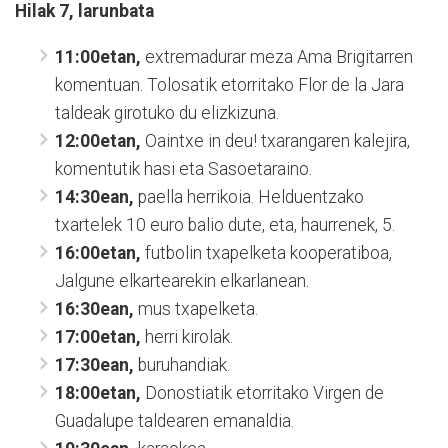
Hilak 7, larunbata
11:00etan,
extremadurar meza Ama Brigitarren
komentuan. Tolosatik etorritako Flor de la Jara
taldeak girotuko du elizkizuna.
12:00etan,
Oaintxe in deu! txarangaren kalejira,
komentutik hasi eta Sasoetaraino.
14:30ean,
paella herrikoia. Helduentzako
txartelek 10 euro balio dute, eta, haurrenek, 5.
16:00etan,
futbolin txapelketa kooperatiboa,
Jalgune elkartearekin elkarlanean.
16:30ean,
mus txapelketa.
17:00etan,
herri kirolak.
17:30ean,
buruhandiak.
18:00etan,
Donostiatik etorritako Virgen de
Guadalupe taldearen emanaldia.