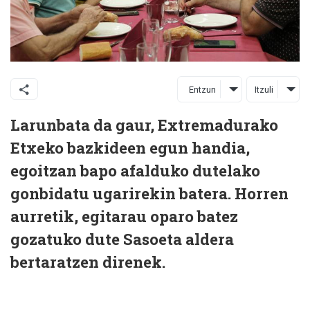
Entzun
Itzuli
Larunbata da gaur, Extremadurako
Etxeko bazkideen egun handia,
egoitzan bapo afalduko dutelako
gonbidatu ugarirekin batera. Horren
aurretik, egitarau oparo batez
gozatuko dute Sasoeta aldera
bertaratzen direnek.