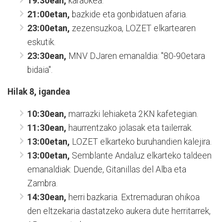
19:30ean,
karaokea.
21:00etan,
bazkide eta gonbidatuen afaria.
23:00etan,
zezensuzkoa, LOZET elkartearen
eskutik.
23:30ean,
MNV DJaren emanaldia: "80-90etara
bidaia".
Hilak 8, igandea
10:30ean,
marrazki lehiaketa 2KN kafetegian.
11:30ean,
haurrentzako jolasak eta tailerrak.
13:00etan,
LOZET elkarteko buruhandien kalejira.
13:00etan,
Semblante Andaluz elkarteko taldeen
emanaldiak: Duende, Gitanillas del Alba eta
Zambra.
14:30ean,
herri bazkaria. Extremaduran ohikoa
den eltzekaria dastatzeko aukera dute herritarrek,