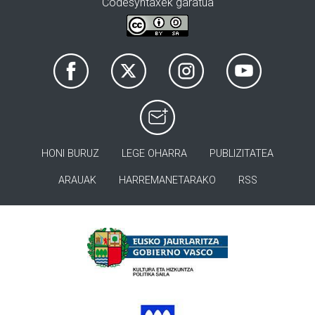
Codesyntaxek garatua
HONI BURUZ
LEGE OHARRA
PUBLIZITATEA
ARAUAK
HARREMANETARAKO
RSS