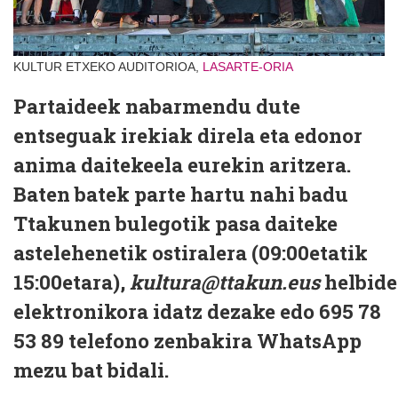
KULTUR ETXEKO AUDITORIOA,
LASARTE-ORIA
Partaideek nabarmendu dute
entseguak irekiak direla eta edonor
anima daitekeela eurekin aritzera.
Baten batek parte hartu nahi badu
Ttakunen bulegotik pasa daiteke
astelehenetik ostiralera (09:00etatik
15:00etara),
kultura@ttakun.eus
helbide
elektronikora idatz dezake edo 695 78
53 89 telefono zenbakira WhatsApp
mezu bat bidali.