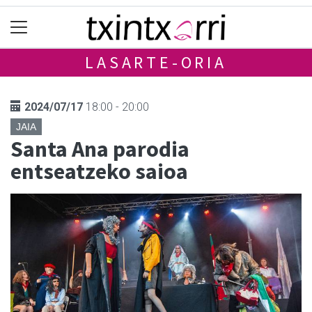
LASARTE-ORIA
2024/07/17
18:00 - 20:00
JAIA
Santa Ana parodia
entseatzeko saioa