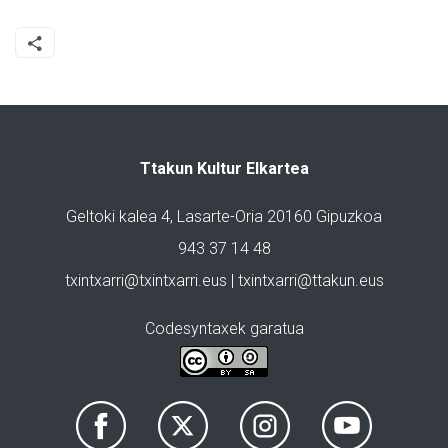
Ttakun Kultur Elkartea
Geltoki kalea 4, Lasarte-Oria 20160 Gipuzkoa
943 37 14 48
txintxarri@txintxarri.eus | txintxarri@ttakun.eus
Codesyntaxek garatua