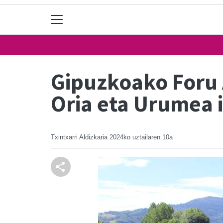
Gipuzkoako Foru 
Oria eta Urumea 
Txintxarri Aldizkaria
2024ko uztailaren 10a