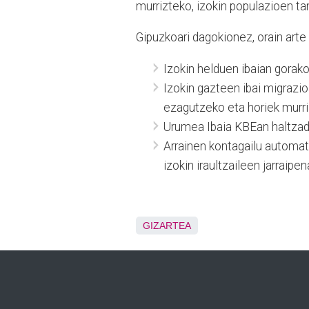
murrizteko, izokin populazioen t
Gipuzkoari dagokionez, orain arte
Izokin helduen ibaian gorako
Izokin gazteen ibai migrazio
ezagutzeko eta horiek murri
Urumea Ibaia KBEan haltzadi
Arrainen kontagailu automati
izokin iraultzaileen jarraipe
GIZARTEA