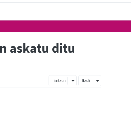
n askatu ditu
Entzun
Itzuli