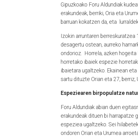
Gipuzkoako Foru Aldundiak kudeat
erakundeak, berriki, Oria eta Uru
barruan kokatzen da, eta lurralde
Izokin arruntaren berreskuratzea
desagertu ostean, aurreko hamark
ondorioz. Horrela, azken hogeita 
horretako ibaiek espezie horretak
ibaietara ugaltzeko. Ekainean eta 
sartu dituzte Orian eta 27, berriz
Espeziearen birpopulatze natu
Foru Aldundiak abian duen egitasm
erakundeak dituen bi harrapatze 
espeziea ugaltzeko. Sei hilabete
ondoren Orian eta Urumea arroeta