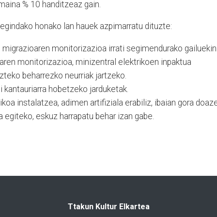
amaina % 10 handitzeaz gain.
 egindako honako lan hauek azpimarratu dituzte:
 migrazioaren monitorizazioa irrati segimendurako gailuekin
aren monitorizazioa, minizentral elektrikoen inpaktua
zteko beharrezko neurriak jartzeko.
 kantauriarra hobetzeko jarduketak.
koa instalatzea, adimen artifiziala erabiliz, ibaian gora doaz
na egiteko, eskuz harrapatu behar izan gabe.
Ttakun Kultur Elkartea