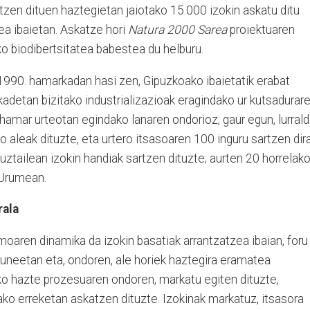
zen dituen haztegietan jaiotako 15.000 izokin askatu ditu
mea ibaietan. Askatze hori
Natura 2000
Sarea
proiektuaren
ko biodibertsitatea babestea du helburu.
 1990. hamarkadan hasi zen, Gipuzkoako ibaietatik erabat
adetan bizitako industrializazioak eragindako ur kutsadurar
hamar urteotan egindako lanaren ondorioz, gaur egun, lurral
o aleak dituzte, eta urtero itsasoaren 100 inguru sartzen dir
uztailean izokin handiak sartzen dituzte; aurten 20 horrelak
, Urumean.
rala
oaren dinamika da izokin basatiak arrantzatzea ibaian, foru
guneetan eta, ondoren, ale horiek haztegira eramatea
ko hazte prozesuaren ondoren, markatu egiten dituzte,
ko erreketan askatzen dituzte. Izokinak markatuz, itsasora