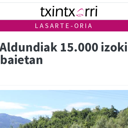
LASARTE-ORIA
Aldundiak 15.000 izoki
ibaietan