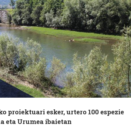
o proiektuari esker, urtero 100 espezie
ia eta Urumea ibaietan