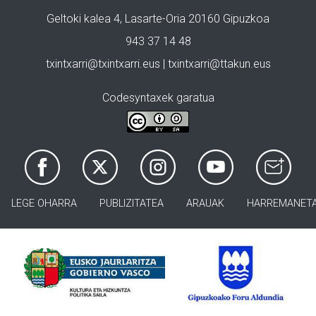
Geltoki kalea 4, Lasarte-Oria 20160 Gipuzkoa
943 37 14 48
txintxarri@txintxarri.eus | txintxarri@ttakun.eus
Codesyntaxek garatua
LEGE OHARRA
PUBLIZITATEA
ARAUAK
HARREMANET