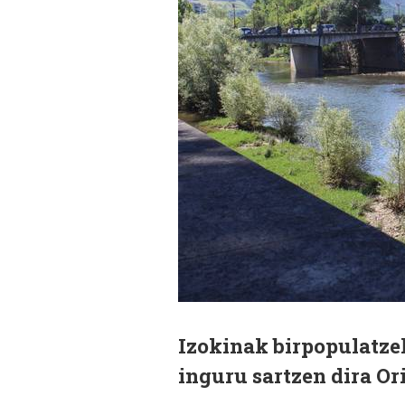
Izokinak birpopulatzek
inguru sartzen dira Or