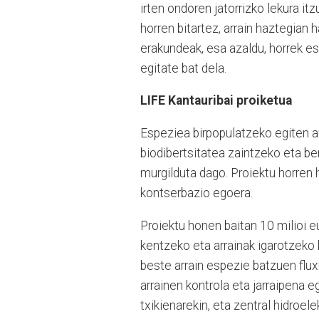
irten ondoren jatorrizko lekura i
horren bitartez, arrain haztegian 
erakundeak, esa azaldu, horrek es
egitate bat dela.
LIFE Kantauribai proiketua
Espeziea birpopulatzeko egiten ar
biodibertsitatea zaintzeko eta be
murgilduta dago. Proiektu horren
kontserbazio egoera.
Proiektu honen baitan 10 milioi eu
kentzeko eta arrainak igarotzeko 
beste arrain espezie batzuen flux
arrainen kontrola eta jarraipena 
txikienarekin, eta zentral hidroe