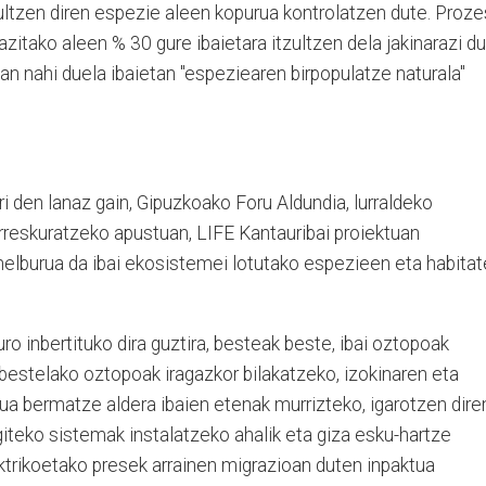
tzultzen diren espezie aleen kopurua kontrolatzen dute. Proz
hazitako aleen % 30 gure ibaietara itzultzen dela jakinarazi du
an nahi duela ibaietan "espeziearen birpopulatze naturala"
i den lanaz gain, Gipuzkoako Foru Aldundia, lurraldeko
rreskuratzeko apustuan, LIFE Kantauribai proiektuan
 helburua da ibai ekosistemei lotutako espezieen eta habita
ro inbertituko dira guztira, besteak beste, ibai oztopoak
bestelako oztopoak iragazkor bilakatzeko, izokinaren eta
ua bermatze aldera ibaien etenak murrizteko, igarotzen dire
egiteko sistemak instalatzeko ahalik eta giza esku-hartze
lektrikoetako presek arrainen migrazioan duten inpaktua