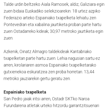
Talde urdin beltzeko Aiala Ramosek, aldiz, Galiziara egin
zuen bidaia Euskadiko selekzioarekin. 18 urtez azpiko
Federazio arteko Espainiako txapelketa lehiatu zen
Pontevedran eta xabalina jaurtiketa proban parte hartu
zuen Ostadarreko kideak; 30,97 metroko jaurtiketa egin
zuen.
Azkenik, Oinatz Almagro taldekideak Kantabriako
txapelketan parte hartu zuen. Lehia nagusian sartu ez
arren, kirolariaren asmoa Espainiako txapelketarako
gutxienekoa eskuratzea zen proba horretan. 13,44
metroko jauziarekin gertu geratu zen.
Espainiako txapelketa
San Pedro jaiak iritsi arren, Ostadr SKTko Naroa
Furundarena atletak urteko hitzordu garrantzitsuenari