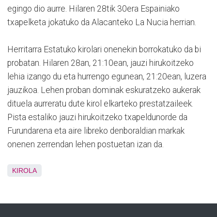
egingo dio aurre. Hilaren 28tik 30era Espainiako
txapelketa jokatuko da Alacanteko La Nucia herrian.
Herritarra Estatuko kirolari onenekin borrokatuko da bi
probatan. Hilaren 28an, 21:10ean, jauzi hirukoitzeko
lehia izango du eta hurrengo egunean, 21:20ean, luzera
jauzikoa. Lehen proban dominak eskuratzeko aukerak
dituela aurreratu dute kirol elkarteko prestatzaileek.
Pista estaliko jauzi hirukoitzeko txapeldunorde da
Furundarena eta aire libreko denboraldian markak
onenen zerrendan lehen postuetan izan da.
KIROLA