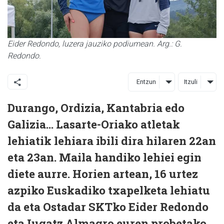
Eider Redondo, luzera jauziko podiumean. Arg.: G.
Redondo.
Entzun
Itzuli
Durango, Ordizia, Kantabria edo
Galizia... Lasarte-Oriako atletak
lehiatik lehiara ibili dira hilaren 22an
eta 23an. Maila handiko lehiei egin
diete aurre. Horien artean, 16 urtez
azpiko Euskadiko txapelketa lehiatu
da eta Ostadar SKTko Eider Redondo
eta Iugatz Almagro euren probetako