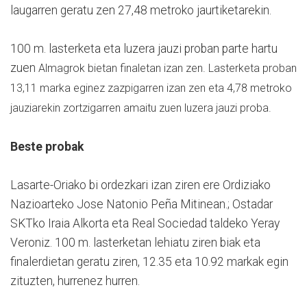
laugarren geratu zen 27,48 metroko jaurtiketarekin.
100 m. lasterketa eta luzera jauzi proban parte hartu
zuen
Almagrok bietan finaletan izan zen. Lasterketa proban
13,11 marka eginez zazpigarren izan zen eta 4,78 metroko
jauziarekin zortzigarren amaitu zuen luzera jauzi proba.
Beste probak
Lasarte-Oriako bi ordezkari izan ziren ere Ordiziako
Nazioarteko Jose Natonio Peña Mitinean.; Ostadar
SKTko Iraia Alkorta eta Real Sociedad taldeko Yeray
Veroniz. 100 m. lasterketan lehiatu ziren biak eta
finalerdietan geratu ziren, 12.35 eta 10.92 markak egin
zituzten, hurrenez hurren.