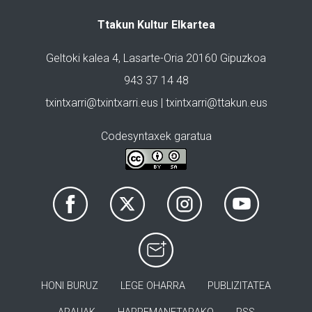
Ttakun Kultur Elkartea
Geltoki kalea 4, Lasarte-Oria 20160 Gipuzkoa
943 37 14 48
txintxarri@txintxarri.eus | txintxarri@ttakun.eus
Codesyntaxek garatua
HONI BURUZ
LEGE OHARRA
PUBLIZITATEA