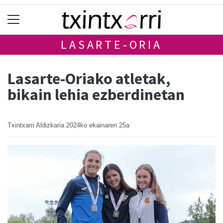
LASARTE-ORIA
Lasarte-Oriako atletak,
bikain lehia ezberdinetan
Txintxarri Aldizkaria
2024ko ekainaren 25a