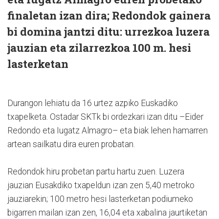
finaletan izan dira; Redondok gainera
bi domina jantzi ditu: urrezkoa luzera
jauzian eta zilarrezkoa 100 m. hesi
lasterketan
Durangon lehiatu da 16 urtez azpiko Euskadiko
txapelketa. Ostadar SKTk bi ordezkari izan ditu –Eider
Redondo eta Iugatz Almagro– eta biak lehen hamarren
artean sailkatu dira euren probatan.
Redondok hiru probetan partu hartu zuen. Luzera
jauzian Eusakdiko txapeldun izan zen 5,40 metroko
jauziarekin; 100 metro hesi lasterketan podiumeko
bigarren mailan izan zen, 16,04 eta xabalina jaurtiketan