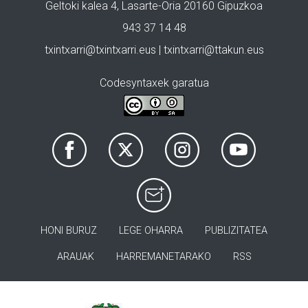
Geltoki kalea 4, Lasarte-Oria 20160 Gipuzkoa
943 37 14 48
txintxarri@txintxarri.eus | txintxarri@ttakun.eus
Codesyntaxek garatua
HONI BURUZ
LEGE OHARRA
PUBLIZITATEA
ARAUAK
HARREMANETARAKO
RSS