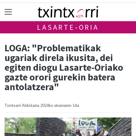
LASARTE-ORIA
LOGA: "Problematikak
ugariak direla ikusita, dei
egiten diogu Lasarte-Oriako
gazte orori gurekin batera
antolatzera"
Txintxarri Aldizkaria
2024ko ekainaren 14a