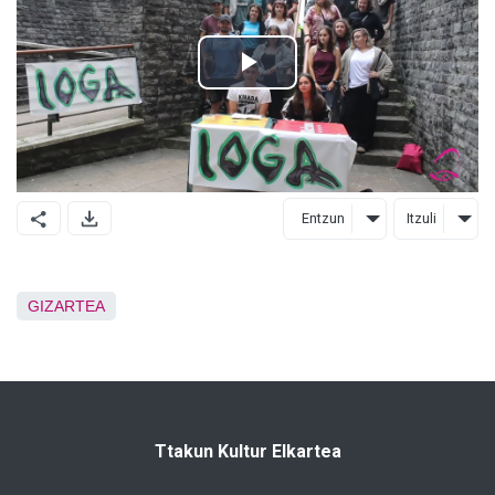
Entzun
Itzuli
GIZARTEA
Ttakun Kultur Elkartea