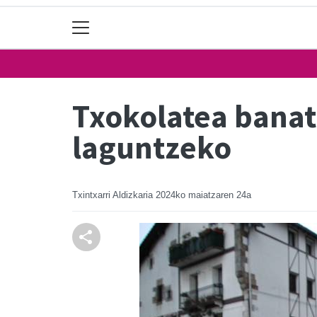
Txokolatea banat
laguntzeko
Txintxarri Aldizkaria
2024ko maiatzaren 24a