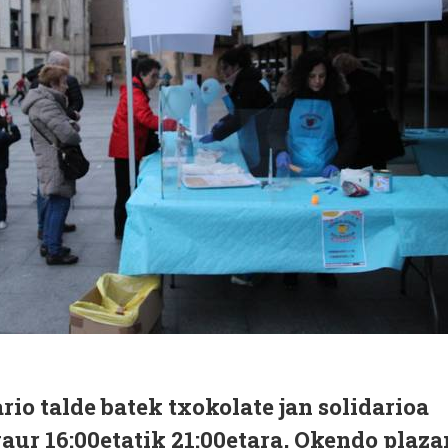
rio talde batek txokolate jan solidarioa
ur 16:00etatik 21:00etara, Okendo plaza