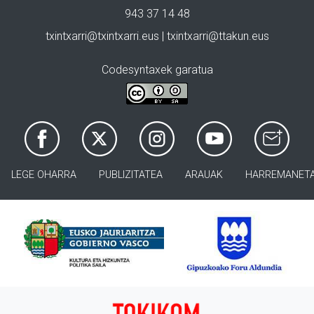
943 37 14 48
txintxarri@txintxarri.eus | txintxarri@ttakun.eus
Codesyntaxek garatua
LEGE OHARRA
PUBLIZITATEA
ARAUAK
HARREMANET