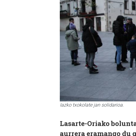
Iazko txokolate jan solidarioa.
Lasarte-Oriako bolunta
aurrera eramango du ga