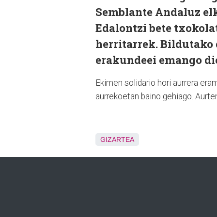
Semblante Andaluz elk
Edalontzi bete txokola
herritarrek. Bildutako
erakundeei emango dio
Ekimen solidario hori aurrera eram
aurrekoetan baino gehiago. Aurten
GIZARTEA