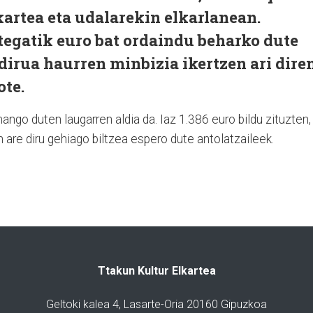
artea eta udalarekin elkarlanean.
tegatik euro bat ordaindu beharko dute
 dirua haurren minbizia ikertzen ari dire
te.
ango duten laugarren aldia da. Iaz 1.386 euro bildu zituzten,
 are diru gehiago biltzea espero dute antolatzaileek.
Ttakun Kultur Elkartea
Geltoki kalea 4, Lasarte-Oria 20160 Gipuzkoa