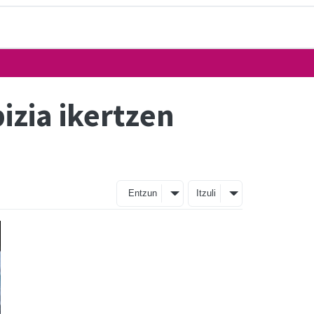
zia ikertzen
Entzun
Itzuli