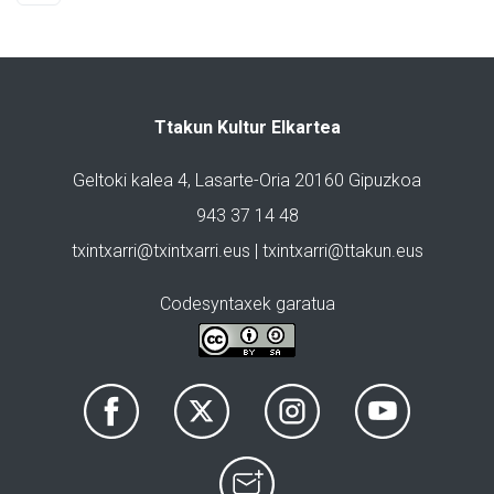
Ttakun Kultur Elkartea
Geltoki kalea 4, Lasarte-Oria 20160 Gipuzkoa
943 37 14 48
txintxarri@txintxarri.eus | txintxarri@ttakun.eus
Codesyntaxek garatua