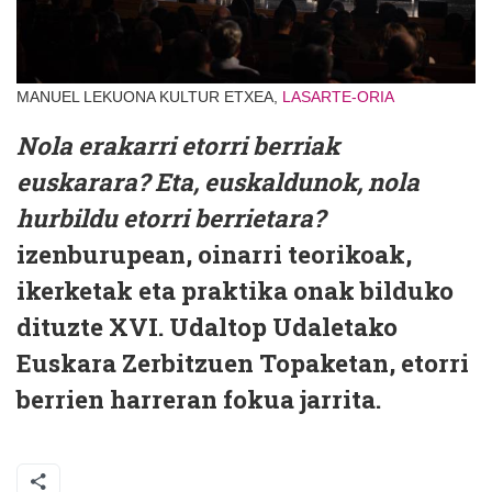
MANUEL LEKUONA KULTUR ETXEA,
LASARTE-ORIA
Nola erakarri etorri berriak
euskarara? Eta, euskaldunok, nola
hurbildu etorri berrietara?
izenburupean, oinarri teorikoak,
ikerketak eta praktika onak bilduko
dituzte XVI. Udaltop Udaletako
Euskara Zerbitzuen Topaketan, etorri
berrien harreran fokua jarrita.