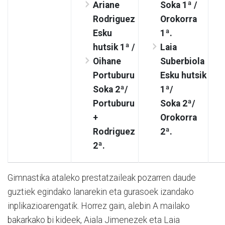
Ariane
Soka 1ª
/
Rodriguez
Orokorra
Esku
1ª.
hutsik 1ª /
Laia
Oihane
Suberbiola
Portuburu
Esku hutsik
Soka 2ª/
1ª/
Portuburu
Soka 2ª/
+
Orokorra
Rodriguez
2ª.
2ª
.
Gimnastika ataleko prestatzaileak pozarren daude
guztiek egindako lanarekin eta gurasoek izandako
inplikazioarengatik. Horrez gain, alebin A mailako
bakarkako bi kideek, Aiala Jimenezek eta Laia