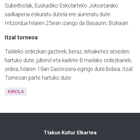
Suberbiolak, Euskadiko Eskolarteko Jokoetarako
sailkapena eskuratu dutela ere aurreratu dute.
Hitzordua hilaren 25ean izango da Basaurin, Bizkaian.
Itzal torneoa
Taldeko ordezkari gazteek, beraz, lehiaketez atseden
hartuko dute; jubenil eta kadete B mailako ordezkariek,
ordea, hilaren 19an Gasteizera egingo dute bidaia; Itzal
Torneoan parte hartuko dute.
KIROLA
Ttakun Kultur Elkartea