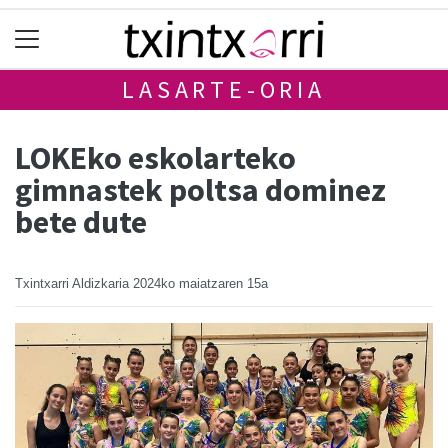
LASARTE-ORIA
LOKEko eskolarteko
gimnastek poltsa dominez
bete dute
Txintxarri Aldizkaria
2024ko maiatzaren 15a