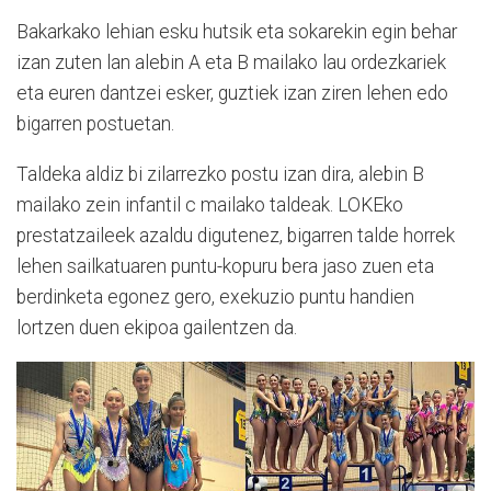
Bakarkako lehian esku hutsik eta sokarekin egin behar
izan zuten lan alebin A eta B mailako lau ordezkariek
eta euren dantzei esker, guztiek izan ziren lehen edo
bigarren postuetan.
Taldeka aldiz bi zilarrezko postu izan dira, alebin B
mailako zein infantil c mailako taldeak. LOKEko
prestatzaileek azaldu digutenez, bigarren talde horrek
lehen sailkatuaren puntu-kopuru bera jaso zuen eta
berdinketa egonez gero, exekuzio puntu handien
lortzen duen ekipoa gailentzen da.