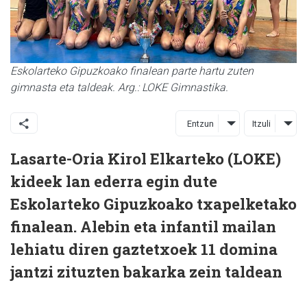
Eskolarteko Gipuzkoako finalean parte hartu zuten
gimnasta eta taldeak. Arg.: LOKE Gimnastika.
Entzun
Itzuli
Lasarte-Oria Kirol Elkarteko (LOKE)
kideek lan ederra egin dute
Eskolarteko Gipuzkoako txapelketako
finalean. Alebin eta infantil mailan
lehiatu diren gaztetxoek 11 domina
jantzi zituzten bakarka zein taldean