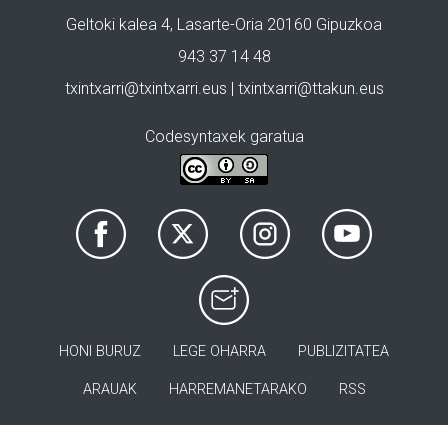
Geltoki kalea 4, Lasarte-Oria 20160 Gipuzkoa
943 37 14 48
txintxarri@txintxarri.eus | txintxarri@ttakun.eus
Codesyntaxek garatua
HONI BURUZ
LEGE OHARRA
PUBLIZITATEA
ARAUAK
HARREMANETARAKO
RSS