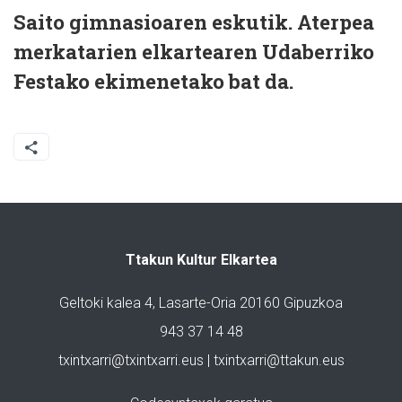
Saito gimnasioaren eskutik. Aterpea
merkatarien elkartearen Udaberriko
Festako ekimenetako bat da.
Ttakun Kultur Elkartea
Geltoki kalea 4, Lasarte-Oria 20160 Gipuzkoa
943 37 14 48
txintxarri@txintxarri.eus | txintxarri@ttakun.eus