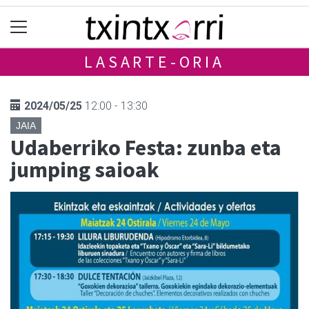
LASARTE-ORIA
2024/05/25
12:00 - 13:30
JAIA
Udaberriko Festa: zunba eta
jumping saioak