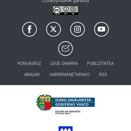
Codesyntaxek garatua
HONI BURUZ
LEGE OHARRA
PUBLIZITATEA
ARAUAK
HARREMANETARAKO
RSS