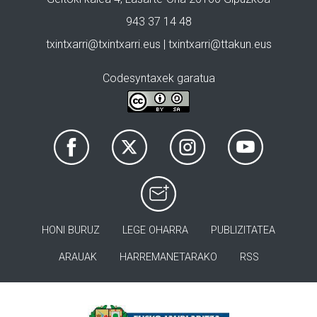
943 37 14 48
txintxarri@txintxarri.eus | txintxarri@ttakun.eus
Codesyntaxek garatua
HONI BURUZ
LEGE OHARRA
PUBLIZITATEA
ARAUAK
HARREMANETARAKO
RSS