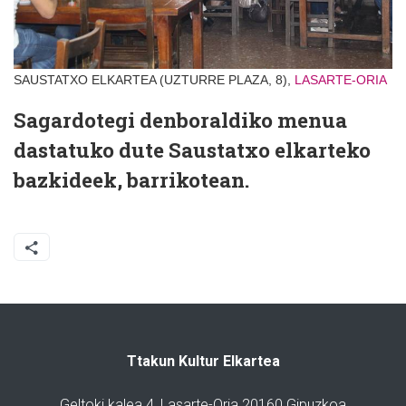
SAUSTATXO ELKARTEA (UZTURRE PLAZA, 8),
LASARTE-ORIA
Sagardotegi denboraldiko menua
dastatuko dute Saustatxo elkarteko
bazkideek, barrikotean.
Ttakun Kultur Elkartea
Geltoki kalea 4, Lasarte-Oria 20160 Gipuzkoa