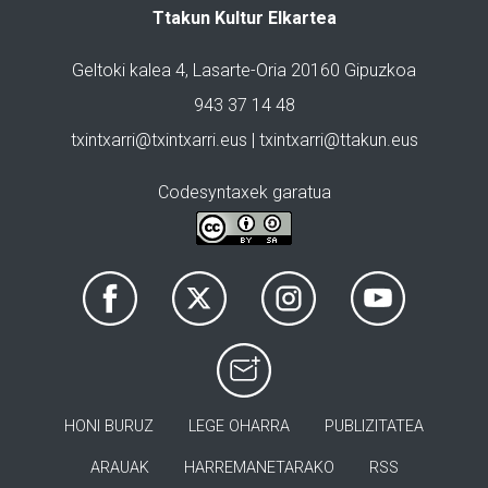
Ttakun Kultur Elkartea
Geltoki kalea 4, Lasarte-Oria 20160 Gipuzkoa
943 37 14 48
txintxarri@txintxarri.eus | txintxarri@ttakun.eus
Codesyntaxek garatua
HONI BURUZ
LEGE OHARRA
PUBLIZITATEA
ARAUAK
HARREMANETARAKO
RSS