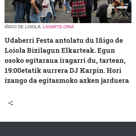
IÑIGO DE LOIOLA,
LASARTE-ORIA
Udaberri Festa antolatu du Iñigo de
Loiola Bizilagun Elkarteak. Egun
osoko egitaraua iragarri du, tartean,
19:00etatik aurrera DJ Karpin. Hori
izango da egitasmoko azken jarduera