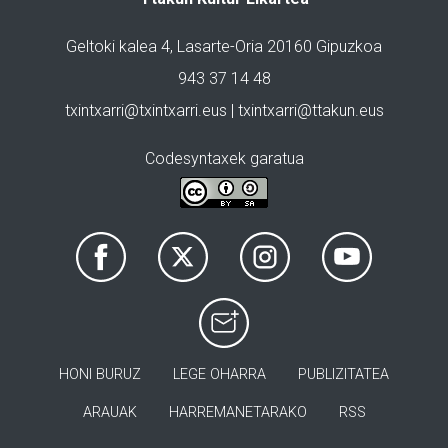
Geltoki kalea 4, Lasarte-Oria 20160 Gipuzkoa
943 37 14 48
txintxarri@txintxarri.eus | txintxarri@ttakun.eus
Codesyntaxek garatua
HONI BURUZ
LEGE OHARRA
PUBLIZITATEA
ARAUAK
HARREMANETARAKO
RSS