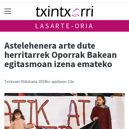
LASARTE-ORIA
Astelehenera arte dute
herritarrek Oporrak Bakean
egitasmoan izena emateko
Txintxarri Aldizkaria
2024ko apirilaren 13a