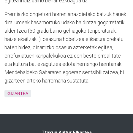
egitea inoiz baino beharrezkoagoa da".
Premiazko ongietorri horren arrazoietako batzuk hauek
dira: umeak basamortuko udako baldintza gogorretatik
aldentzea (50 gradu baino gehiagoko tenperaturak,
haize ekaitzak...), osasuna hobetzea elikadura orekatu
baten bidez, oinarrizko osasun azterketak egitea,
errefuxiatuen kanpalekukoa ez den beste errealitate
eta kultura bat ezagutzea edota hemengo herritarrak
Mendebaldeko Sahararen egoeraz sentsibilizatzea, bi
gizarteen arteko harremana sustatuta.
GIZARTEA
Ttakun Kultur Elkartea