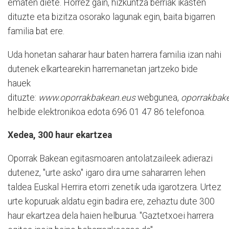
ematen diete. Horrez gain, hizkuntza berriak ikasten
dituzte eta bizitza osorako lagunak egin, baita bigarren
familia bat ere.
Uda honetan saharar haur baten harrera familia izan nahi
dutenek elkartearekin harremanetan jartzeko bide
hauek
dituzte:
www.oporrakbakean.eus
webgunea,
oporrakbak
helbide elektronikoa edota 696 01 47 86 telefonoa.
Xedea, 300 haur ekartzea
Oporrak Bakean egitasmoaren antolatzaileek adierazi
dutenez, "urte asko" igaro dira ume sahararren lehen
taldea Euskal Herrira etorri zenetik uda igarotzera. Urtez
urte kopuruak aldatu egin badira ere, zehaztu dute 300
haur ekartzea dela haien helburua. "Gaztetxoei harrera