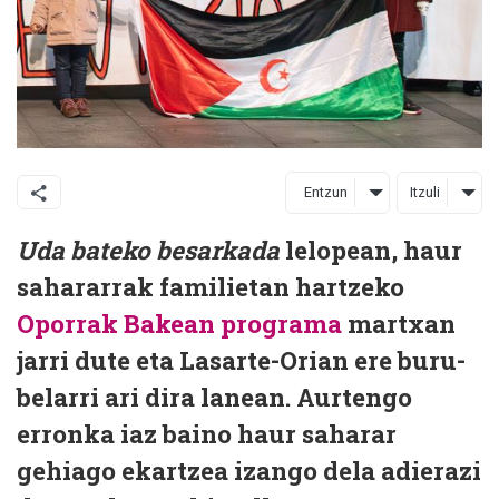
Entzun
Itzuli
Uda bateko besarkada
lelopean, haur
sahararrak familietan hartzeko
Oporrak Bakean programa
martxan
jarri dute eta Lasarte-Orian ere buru-
belarri ari dira lanean. Aurtengo
erronka iaz baino haur saharar
gehiago ekartzea izango dela adierazi