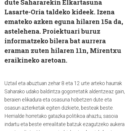
dute Sahararekin Elkartasuna
Lasarte-Oria taldeko kideek. Izena
emateko azken eguna hilaren 15a da,
astelehena. Proiektuari buruz
informatzeko bilera bat aurrera
eraman zuten hilaren 11n, Mirentxu
eraikineko aretoan.
Uztail eta abuztuan zehar 8 eta 12 urte arteko haurrak
Saharako udako baldintza gogorretatik aldentzeaz gain,
beraien elikadura eta osasuna hobetzen dute eta
osasun azterketak egiten dizkiete, besteak beste.
Herrialde horretako gatazka politikoa ahaztu, sasoia
indartu eta beste errealitate batzuk ezagutzeko aukera